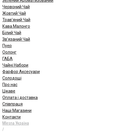
Зелений Ароматизований
Червоний Чай
Жовтий Чай
Трав’яний Чай
Кава Малонго
Білий Чай
Зв’язаний Чай
Пуер
Oолонг
ГАБА
Чайні Набори
Фарфор Аксесуари
Солодощі
Про нас
Цікаве
Оплата і доставка
Співпраця
Наші Магазини
Контакти
Mlesna Україна
/