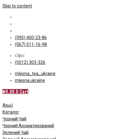
Skip to content
(095) 400-23-86
(067) 511-16-98
Офіс
(0512) 303-326
mlesna_tea_ukraine
mlesna.ukraine
₴
0.00
0
Cart
Акції
Каталог
Чорний Чай
Чорний Ароматизований
Зелений Чай