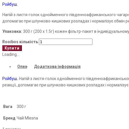
Ройбуш.
Напій з
листя-голок
однойменного південноафриканського
чагар
допомагає при шлунково-кишкових розладах і нормалізує обмін ре
Упаковка:
300 г (200
х
1.5г) кожен фільтр-пакет в індивідуальном
Rooibos кількість
Купити
Loading...
Опис
Додаткова інформація
Ройбуш
.
Напій з
листя-голок
однойменного південноафрикансько
реакції, допомагає при шлунково-кишкових розладах і нормалізує 
Вага
300 г
Бренд
Чай Mlesna