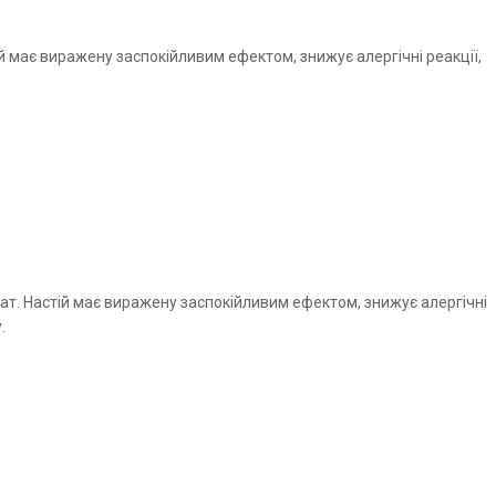
й має виражену заспокійливим ефектом, знижує алергічні реакції,
ат. Настій має виражену заспокійливим ефектом, знижує алергічні
.