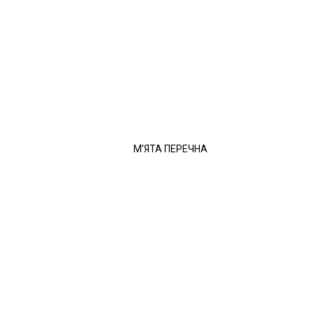
М'ЯТА ПЕРЕЧНА
ейлонського чаю. Чай Mlesna експортується з Шрі-Ланки в більш ніж