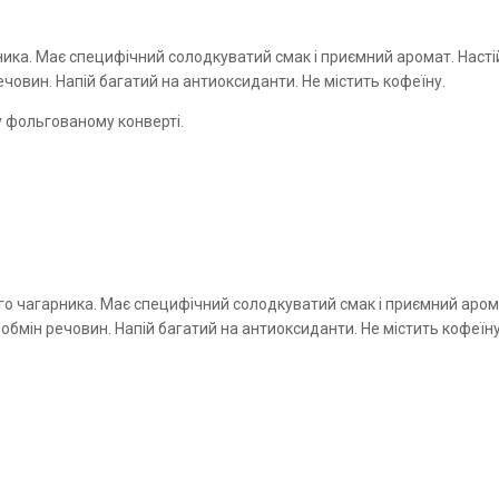
ника
. Має специфічний солодкуватий смак і приємний аромат. Насті
човин. Напій багатий на антиоксиданти. Не містить кофеїну.
у фольгованому конверті.
го
чагарника
. Має специфічний солодкуватий смак і приємний аром
обмін речовин. Напій багатий на антиоксиданти. Не містить кофеїну