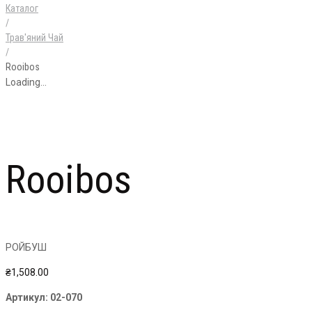
Каталог
/
Трав'яний Чай
/
Rooibos
Loading...
Rooibos
РОЙБУШ
₴
1,508.00
Артикул:
02-070