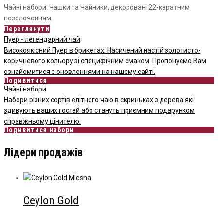
Чайні набори. Чашки та Чайники, декоровані 22-каратним
позолоченням.
Переглянути
Пуер - легендарний чай
Високоякісний Пуер в брикетах. Насичений настій золотисто-
коричневого кольору зі специфічним смаком. Пропонуємо Вам
ознайомитися з оновленнями на нашому сайті.
Подивитися
Чайні набори
Набори різних сортів елітного чаю в скриньках з дерева які
здивують ваших гостей або стануть приємним подарунком
справжньому цінителю.
Подивитися набори
Лідери продажів
Ceylon Gold