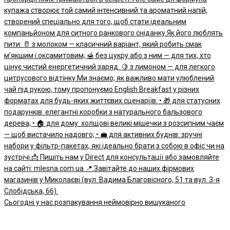
Сьогодні у нас розпакування неймовірно вишуканого