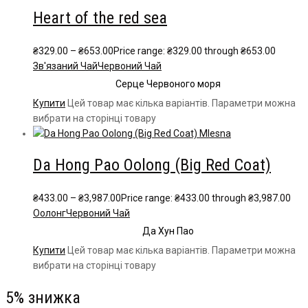
Heart of the red sea
₴
329.00
–
₴
653.00
Price range: ₴329.00 through ₴653.00
Зв'язаний Чай
Червоний Чай
Серце Червоного моря
Купити
Цей товар має кілька варіантів. Параметри можна
вибрати на сторінці товару
Da Hong Pao Oolong (Big Red Coat)
₴
433.00
–
₴
3,987.00
Price range: ₴433.00 through ₴3,987.00
Oолонг
Червоний Чай
Да Хун Пао
Купити
Цей товар має кілька варіантів. Параметри можна
вибрати на сторінці товару
5% знижка