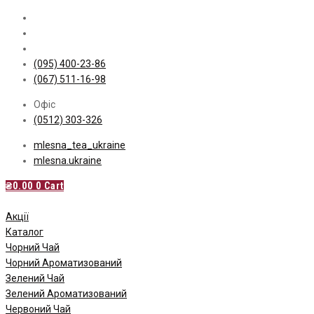
Skip
to
content
(095) 400-23-86
(067) 511-16-98
Офіс
(0512) 303-326
mlesna_tea_ukraine
mlesna.ukraine
₴
0.00
0
Cart
Акції
Каталог
Чорний Чай
Чорний Ароматизований
Зелений Чай
Зелений Ароматизований
Червоний Чай