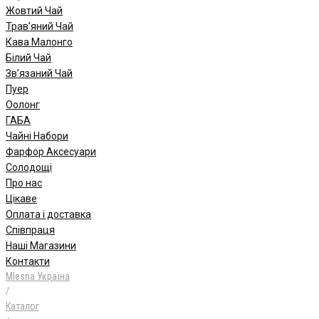
Жовтий Чай
Трав’яний Чай
Кава Малонго
Білий Чай
Зв’язаний Чай
Пуер
Oолонг
ГАБА
Чайні Набори
Фарфор Аксесуари
Солодощі
Про нас
Цікаве
Оплата і доставка
Співпраця
Наші Магазини
Контакти
Mlesna Україна
/
Каталог