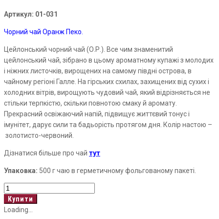
Артикул:
01-031
Чорний чай Оранж
Пеко.
Цейлонський чорний чай (О.Р.). Все чим знаменитий
цейлонський чай, зібрано в цьому ароматному купажі з молодих
і ніжних листочків, вирощених на самому півдні острова, в
чайному регіоні Галле. На гірських схилах, захищених від сухих і
холодних вітрів, вирощують чудовий чай, який відрізняється не
стільки терпкістю, скільки повнотою смаку й аромату.
Прекрасний освіжаючий напій, підвищує життєвий тонус і
імунітет, дарує сили та бадьорість протягом дня. Колір настою
–
золотисто-червоний.
Дізнатися більше про чай
тут
Упаковка:
500 г чаю в герметичному фольгованому пакеті.
Orange
Pekoe
Купити
кількість
Loading...