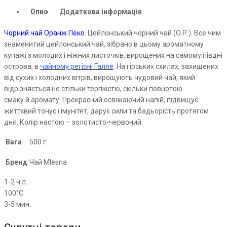
Опис
Додаткова інформація
Чорний чай Оранж
Пеко
. Цейлонський чорний чай (О.Р.). Все чим
знаменитий цейлонський чай, зібрано в цьому ароматному
купажі з молодих і ніжних листочків, вирощених на самому півдні
острова, в
чайному регіоні Галле
. На гірських схилах, захищених
від сухих і холодних вітрів, вирощують чудовий чай, який
відрізняється не стільки терпкістю, скільки повнотою
смаку й аромату. Прекрасний освіжаючий напій, підвищує
життєвий тонус і імунітет, дарує сили та бадьорість протягом
дня. Колір настою
–
золотисто-червоний.
Вага
500 г
Бренд
Чай Mlesna
1-2 ч.л.
100°С
3-5 мин.