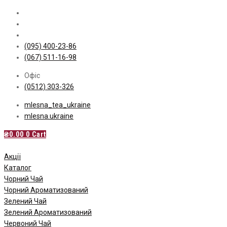
Skip
to
content
(095) 400-23-86
(067) 511-16-98
Офіс
(0512) 303-326
mlesna_tea_ukraine
mlesna.ukraine
₴
0.00
0
Cart
Акції
Каталог
Чорний Чай
Чорний Ароматизований
Зелений Чай
Зелений Ароматизований
Червоний Чай