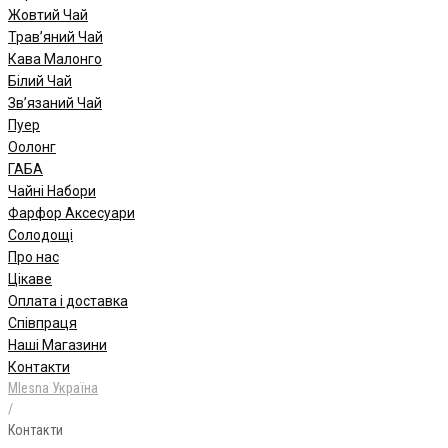
Жовтий Чай
Трав’яний Чай
Кава Малонго
Білий Чай
Зв’язаний Чай
Пуер
Oолонг
ГАБА
Чайні Набори
Фарфор Аксесуари
Солодощі
Про нас
Цікаве
Оплата і доставка
Співпраця
Наші Магазини
Контакти
Mlesna Україна
/
Контакти