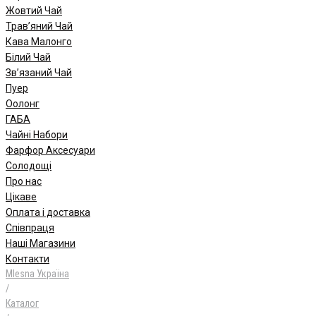
Жовтий Чай
Трав’яний Чай
Кава Малонго
Білий Чай
Зв’язаний Чай
Пуер
Oолонг
ГАБА
Чайні Набори
Фарфор Аксесуари
Солодощі
Про нас
Цікаве
Оплата і доставка
Співпраця
Наші Магазини
Контакти
Mlesna Україна
/
Каталог