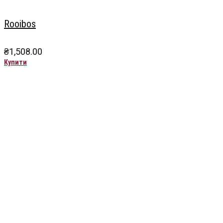
Rooibos
₴
1,508.00
Купити
Чайна компанія Mlesna (Ceylon LTD) є виробником
високоякісного цейлонського чаю. Чай Mlesna експортується з
Шрі-Ланки в більш ніж 60 країн світу.
Меню
Каталог
Про нас
Цікаве
Оплата і доставка
Контакти