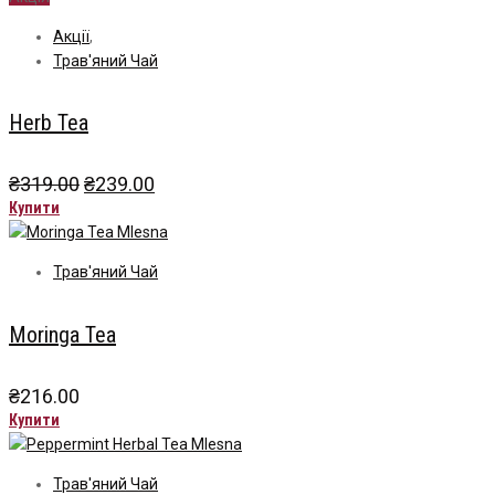
Акції
,
Трав'яний Чай
Herb Tea
Оригінальна
Поточна
₴
319.00
₴
239.00
ціна:
ціна:
Купити
₴319.00.
₴239.00.
Трав'яний Чай
Moringa Tea
₴
216.00
Купити
Трав'яний Чай