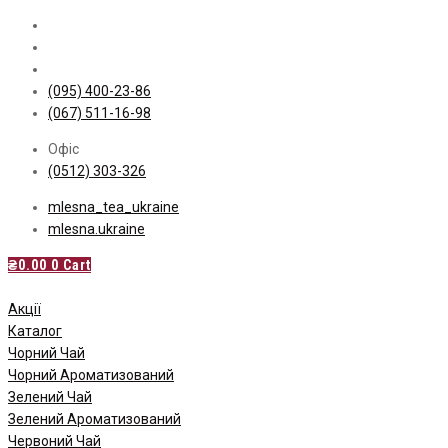
Skip
to
content
(095) 400-23-86
(067) 511-16-98
Офіс
(0512) 303-326
mlesna_tea_ukraine
mlesna.ukraine
₴
0.00
0
Cart
Акції
Каталог
Чорний Чай
Чорний Ароматизований
Зелений Чай
Зелений Ароматизований
Червоний Чай