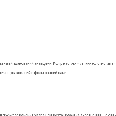
ий напій, шанований знавцями. Колір настою
–
світло-золотистий з 
етично упакований в фольгований пакет.
ї гірського району Нувара Елія розташовані на висоті 2 000 – 2 200 