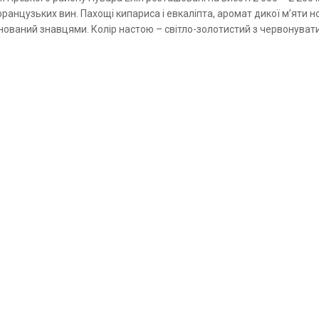
анцузьких вин. Пахощі кипариса і евкаліпта, аромат дикої м’яти н
нований знавцями. Колір настою – світло-золотистий з червонувати