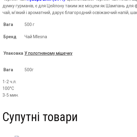
думку гурманів, є для Цейлону таким же місцем як Шампань для фр
чай, м’який і ароматний, дарує благородний освіжаючий напій, ша
Вага
500 г
Бренд
Чай Mlesna
Упаковка
У полотняному мішечку
Вага
500г
1-2 ч.л.
100°С
3-5 мин.
Супутні товари