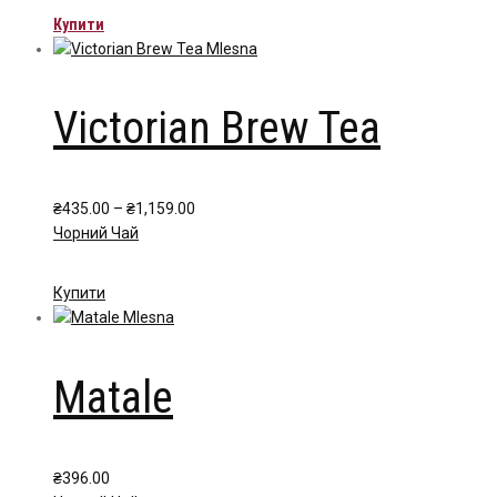
Купити
Victorian Brew Tea
Price
₴
435.00
–
₴
1,159.00
range:
Чорний Чай
₴435.00
through
Цей
Купити
₴1,159.00
товар
має
кілька
Matale
варіантів.
Параметри
можна
вибрати
₴
396.00
на