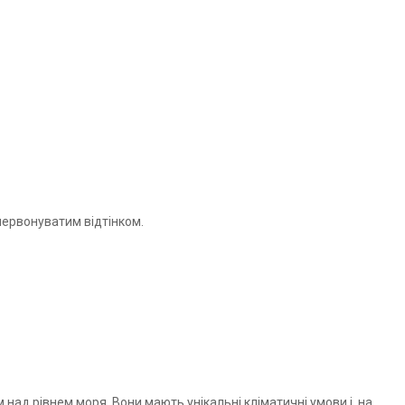
червонуватим відтінком.
м над рівнем моря. Вони мають унікальні кліматичні умови і, на