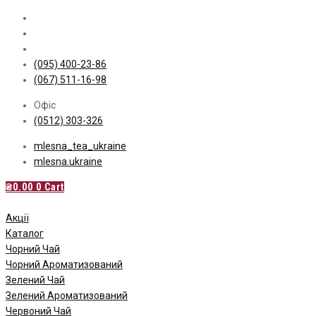
Skip
to
content
(095) 400-23-86
(067) 511-16-98
Офіс
(0512) 303-326
mlesna_tea_ukraine
mlesna.ukraine
₴
0.00
0
Cart
Акції
Каталог
Чорний Чай
Чорний Ароматизований
Зелений Чай
Зелений Ароматизований
Червоний Чай