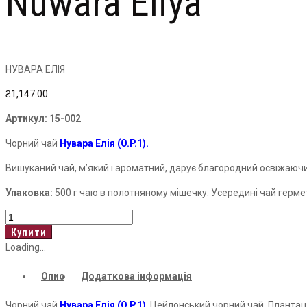
Nuwara Eliya
НУВАРА ЕЛІЯ
₴
1,147.00
Артикул:
15-002
Чорний чай
Нувара Елія (O.P.1).
Вишуканий чай, м’який і ароматний, дарує благородний освіжаюч
Упаковка:
500 г чаю в полотняному мішечку. Усередині чай герм
Nuwara
Eliya
Купити
кількість
Loading...
Опис
Додаткова інформація
Чорний чай
Нувара Елія (O.P.1)
. Цейлонський чорний чай. Плантаці