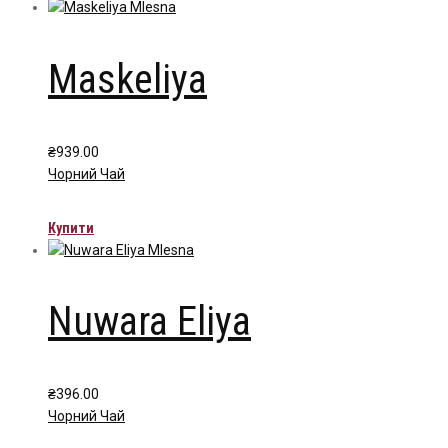
Maskeliya
₴
939.00
Чорний Чай
Купити
Nuwara Eliya
₴
396.00
Чорний Чай