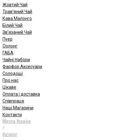
Жовтий Чай
Трав’яний Чай
Кава Малонго
Білий Чай
Зв’язаний Чай
Пуер
Oолонг
ГАБА
Чайні Набори
Фарфор Аксесуари
Солодощі
Про нас
Цікаве
Оплата і доставка
Співпраця
Наші Магазини
Контакти
Mlesna Україна
/
Каталог