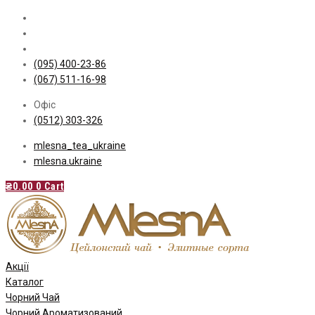
Skip
to
content
(095) 400-23-86
(067) 511-16-98
Офіс
(0512) 303-326
mlesna_tea_ukraine
mlesna.ukraine
₴
0.00
0
Cart
Акції
Каталог
Чорний Чай
Чорний Ароматизований