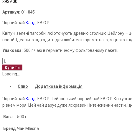
₴
939.00
Артикул:
01-045
Чорний чай
Канді
F.B.O.P.
Квітучі зелені пагорби, які оточують древню столицю Цейлону – ц
настій. Ідеально підходить для любителів ароматного, міцного і
Упаковка:
500 г чаю в герметичному фольгованому пакеті.
Kandy
кількість
Купити
Loading...
Опис
Додаткова інформація
Чорний чай
Канді
F.B.O.P. Цейлонський чорний чай F.B.O.P. Квітучі
рівнем моря. Цей чай дарує дуже яскравий і інтенсивний настій. 
Вага
500 г
Бренд
Чай Mlesna