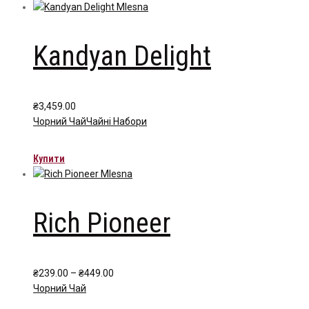
Kandyan Delight
₴
3,459.00
Чорний Чай
Чайні Набори
Купити
Rich Pioneer
Price
₴
239.00
–
₴
449.00
range:
Чорний Чай
₴239.00