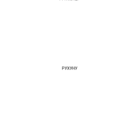
РУХУНУ
ейлонського чаю. Чай Mlesna експортується з Шрі-Ланки в більш ніж