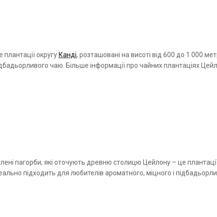
е плантації округу
Канді
, розташовані на висоті від 600 до 1 000 ме
 підбадьорливого чаю. Більше інформації про чайних плантаціях Це
 зелені пагорби, які оточують древню столицю Цейлону – це плантації
Ідеально підходить для любителів ароматного, міцного і підбадьорл