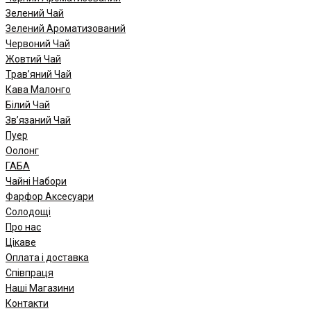
Зелений Чай
Зелений Ароматизований
Червоний Чай
Жовтий Чай
Трав’яний Чай
Кава Малонго
Білий Чай
Зв’язаний Чай
Пуер
Oолонг
ГАБА
Чайні Набори
Фарфор Аксесуари
Солодощі
Про нас
Цікаве
Оплата і доставка
Співпраця
Наші Магазини
Контакти