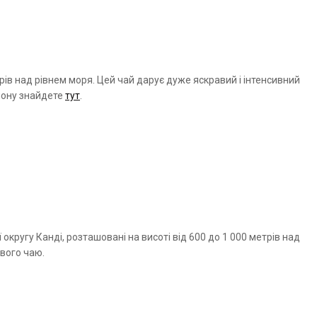
трів над рівнем моря. Цей чай дарує дуже яскравий і інтенсивний
йлону знайдете
тут
.
 округу Канді, розташовані на висоті від 600 до 1 000 метрів над
ивого чаю.