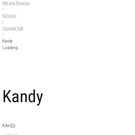
Mlesna Україна
/
Каталог
/
Чорний Чай
/
Kandy
Loading...
Kandy
КАНДІ