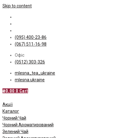
Skip to content
(095) 400-23-86
(067) 511-16-98
Офіс
(0512) 303-326
mlesna_tea_ukraine
mlesna.ukraine
₴
0.00
0
Cart
Акції
Каталог
Чорний Чай
Чорний Ароматизований
Зелений Чай