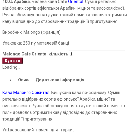
100% Арабіка
, мелена кава Cafe
Oriental
. Суміш ретельно
відібраних сортів ефіопської Арабіки, міцної та високоякісної.
Ручна обсмажування і дуже тонкий помел дозволяє отримати
каву відповідно до старовинних традицій її приготування.
Виробник: Malongo (Франція)
Упаковка: 250 г у металевій банці
Malongo Cafe Oriental кількість
Купити
Loading...
Опис
Додаткова інформація
Кава Малонго Орієнтал
. Вишукана кава по-східному. Суміш
ретельно відібраних сортів ефіопської Арабіки, міцної та
високоякісної. Ручна обсмажування та дуже тонкий помел «в
пил» дозволяє отримати каву відповідно до старовинних
традицій її приготування.
Універсальний помел для турки.