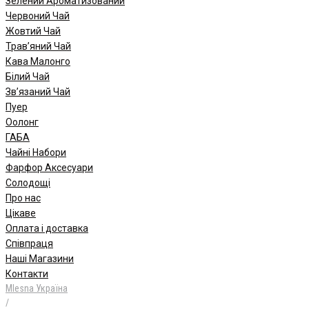
Зелений Ароматизований
Червоний Чай
Жовтий Чай
Трав’яний Чай
Кава Малонго
Білий Чай
Зв’язаний Чай
Пуер
Oолонг
ГАБА
Чайні Набори
Фарфор Аксесуари
Солодощі
Про нас
Цікаве
Оплата і доставка
Співпраця
Наші Магазини
Контакти
Mlesna Україна
/