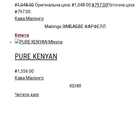
₴
1,048.00
Оригінальна ціна: ₴1,048.00.
₴
797.00
Поточна ціна:
₴797.00.
Кава Малонго
Malongo ЗІМБАБВЕ ФАРФЕЛЛ
Купити
PURE KENYAN
₴
1,556.00
Кава Малонго
КЕНІЯ
Читати далі
Чайна компанія Mlesna (Ceylon LTD) є виробником
високоякісного цейлонського чаю. Чай Mlesna експортується з
Шрі-Ланки в більш ніж 60 країн світу.