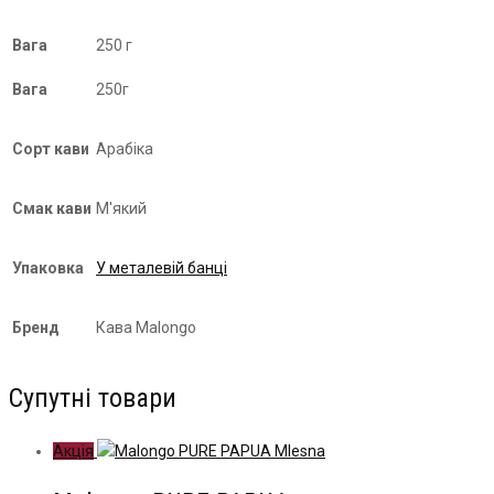
Вага
250 г
Вага
250г
Сорт кави
Арабіка
Смак кави
М'який
Упаковка
У металевій банці
Бренд
Кава Malongo
Супутні товари
Акція