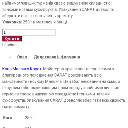
найвимогливіших гурманів своєю вишуканою складністю і
тонкими нотами сухофруктів. Упакування CARAT дозволяє
зберігати всю свіжість і міць аромату.
Упаковка:
250 г в металевій банці
Malongo
Carat
Купити
кількість
Loading...
Опис
Додаткова інформація
Кава Малонго Карат
. Майстерно приготовані зерна самого
благородного походження CARAT розкривають всю
майстерність і ноу-хау
Малонга
. Цей збалансований на смак, з
округлим і
обволакивающим
тілом порадує найвимогливіших
гурманів своєю вишуканою складністю і тонкими нотами
сухофруктів. Упакування CARAT дозволяє зберігати всю свіжість
і міць аромату.
Вага
250 г