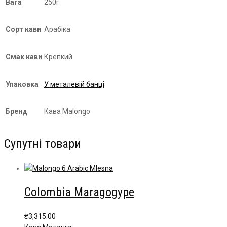
Вага
250г
Сорт кави
Арабіка
Смак кави
Крепкий
Упаковка
У металевій банці
Бренд
Кава Malongo
Супутні товари
Colombia Maragogype
₴
3,315.00