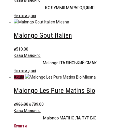
Кава Малонго
КОЛУМБІЯ МАРАГОДЖИП
Читати далі
Malongo Gout Italien
₴
510.00
Кава Малонго
Malongo ІТАЛІЙСЬКИЙ СМАК
Читати далі
Акція
Malongo Les Pure Matins Bio
Оригінальна
Поточна
₴
986.00
₴
789.00
ціна:
ціна:
Кава Малонго
₴986.00.
₴789.00.
Malongo МАТІНС ЛА ПУР БІО
Купити