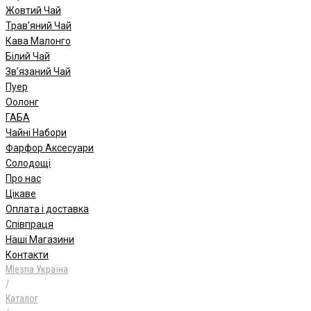
Жовтий Чай
Трав’яний Чай
Кава Малонго
Білий Чай
Зв’язаний Чай
Пуер
Oолонг
ГАБА
Чайні Набори
Фарфор Аксесуари
Солодощі
Про нас
Цікаве
Оплата і доставка
Співпраця
Наші Магазини
Контакти
Mlesna Україна
/
Каталог