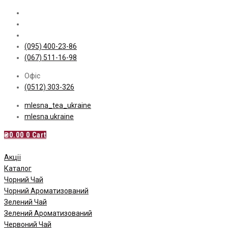
Skip
to
content
(095) 400-23-86
(067) 511-16-98
Офіс
(0512) 303-326
mlesna_tea_ukraine
mlesna.ukraine
₴
0.00
0
Cart
Акції
Каталог
Чорний Чай
Чорний Ароматизований
Зелений Чай
Зелений Ароматизований
Червоний Чай