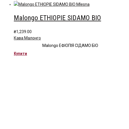
Malongo ETHIOPIE SIDAMO BIO
₴
1,239.00
Кава Малонго
Malongo ЕФІОПІЯ СІДАМО БІО
Купити
Чайна компанія Mlesna (Ceylon LTD) є виробником
високоякісного цейлонського чаю. Чай Mlesna експортується з
Шрі-Ланки в більш ніж 60 країн світу.
Меню
Каталог
Про нас