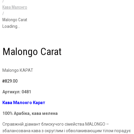
/
Кава Малонго
/
Malongo Carat
Loading...
Malongo Carat
Malongo КАРАТ
₴
829.00
Артикул:
0481
Кава Малонго Карат
100% Арабіка, кава мелена
Справжній діамант блискучого сімейства MALONGO –
збалансована кава з округлим і
обволакивающим
тілом порадує