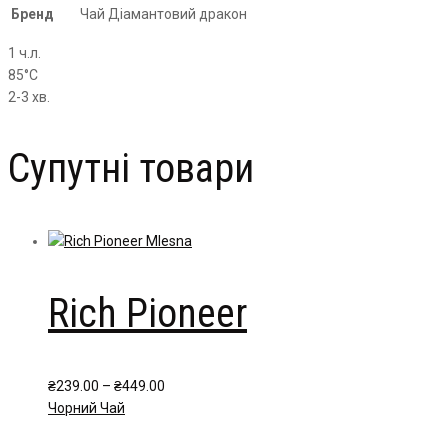
Бренд
Чай Дiамантовий дракон
1 ч.л.
85°С
2-3 хв.
Супутні товари
Rich Pioneer
Price
₴
239.00
–
₴
449.00
range:
Чорний Чай
₴239.00