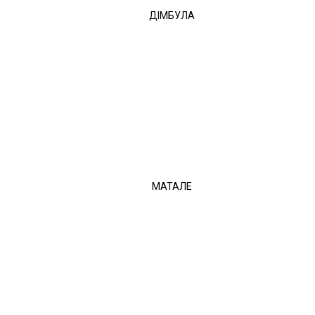
ДІМБУЛА
МАТАЛЕ
ейлонського чаю. Чай Mlesna експортується з Шрі-Ланки в більш ніж