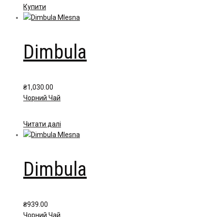
through
Цей
Купити
₴449.00
товар
має
кілька
Dimbula
варіантів.
Параметри
можна
вибрати
₴
1,030.00
на
Чорний Чай
сторінці
товару
Читати далі
Dimbula
₴
939.00
Чорний Чай