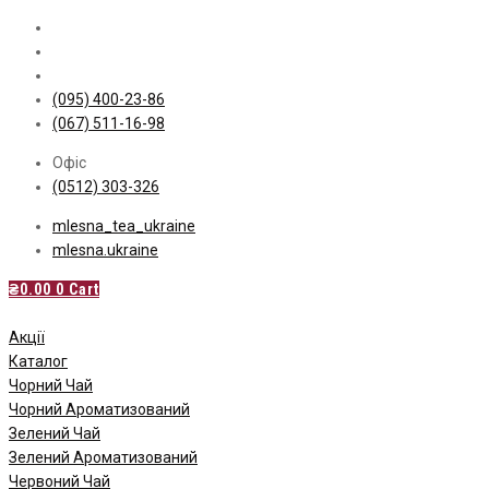
Skip
to
content
(095) 400-23-86
(067) 511-16-98
Офіс
(0512) 303-326
mlesna_tea_ukraine
mlesna.ukraine
₴
0.00
0
Cart
Акції
Каталог
Чорний Чай
Чорний Ароматизований
Зелений Чай
Зелений Ароматизований
Червоний Чай