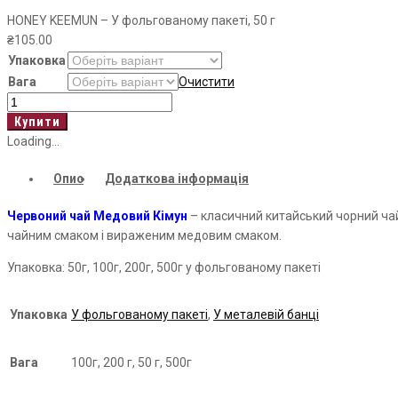
HONEY KEEMUN – У фольгованому пакеті, 50 г
₴
105.00
Упаковка
Вага
Очистити
HONEY
KEEMUN
Купити
кількість
Loading...
Опис
Додаткова інформація
Червоний чай Медовий Кімун
– класичний китайський чорний чай
чайним смаком і вираженим медовим смаком.
Упаковка: 50г, 100г, 200г, 500г у фольгованому пакеті
Упаковка
У фольгованому пакеті
,
У металевій банці
Вага
100г, 200 г, 50 г, 500г