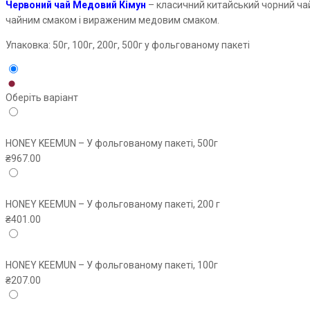
Червоний чай Медовий Кімун
– класичний китайський чорний чай
₴967.00
чайним смаком і вираженим медовим смаком.
Упаковка: 50г, 100г, 200г, 500г у фольгованому пакеті
Оберіть варіант
HONEY KEEMUN – У фольгованому пакеті, 500г
₴
967.00
HONEY KEEMUN – У фольгованому пакеті, 200 г
₴
401.00
HONEY KEEMUN – У фольгованому пакеті, 100г
₴
207.00