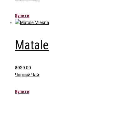
Купити
Matale
₴
939.00
Чорний Чай
Купити
Чайна компанія Mlesna (Ceylon LTD) є виробником високоякісного ц
Меню