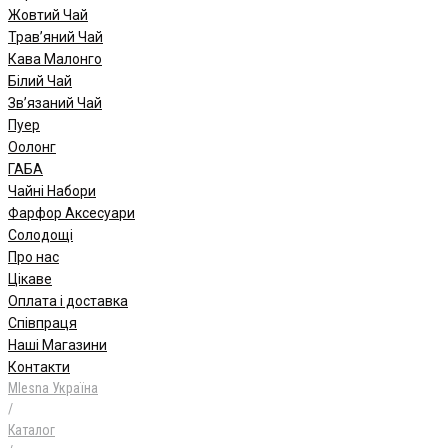
Жовтий Чай
Трав’яний Чай
Кава Малонго
Білий Чай
Зв’язаний Чай
Пуер
Oолонг
ГАБА
Чайні Набори
Фарфор Аксесуари
Солодощі
Про нас
Цікаве
Оплата і доставка
Співпраця
Наші Магазини
Контакти
Mlesna Україна
/
Каталог