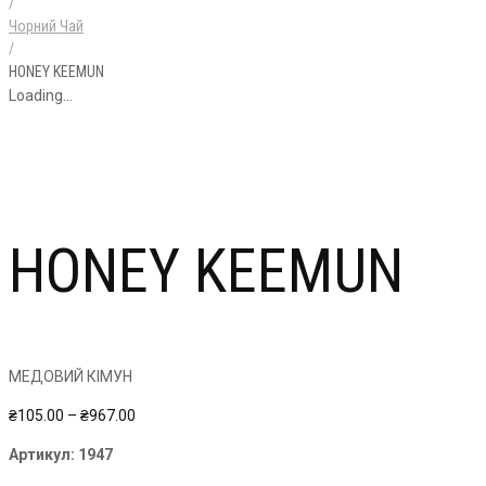
/
Чорний Чай
/
HONEY KEEMUN
Loading...
HONEY KEEMUN
МЕДОВИЙ КІМУН
Price
₴
105.00
–
₴
967.00
range:
Артикул:
1947
₴105.00
through