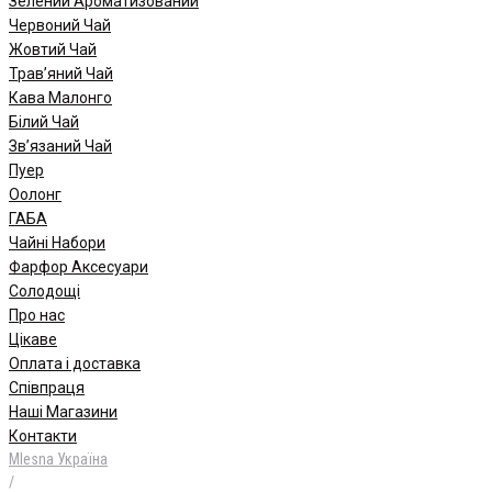
Зелений Ароматизований
Червоний Чай
Жовтий Чай
Трав’яний Чай
Кава Малонго
Білий Чай
Зв’язаний Чай
Пуер
Oолонг
ГАБА
Чайні Набори
Фарфор Аксесуари
Солодощі
Про нас
Цікаве
Оплата і доставка
Співпраця
Наші Магазини
Контакти
Mlesna Україна
/