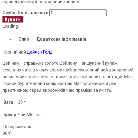
індивідуальний фольгований конверт.
Ceylon Gold кількість
Купити
Loading...
Опис
Додаткова інформація
Чорний чай
Цейлон Голд.
Цей чай – справжнє золото Цейлону – вишуканий купаж
сезонних чаїв, в якому ароматний високогірний чай доповнений і
посилений насиченим і міцним чаєм з рівнинних плантацій. Має
гарний бурштиновий колір настою. Нагороджений дуже
престижною серед виробників чаю премією за якість.
Вага
30 г
Бренд
Чай Mlesna
15 пирамидок
90°С