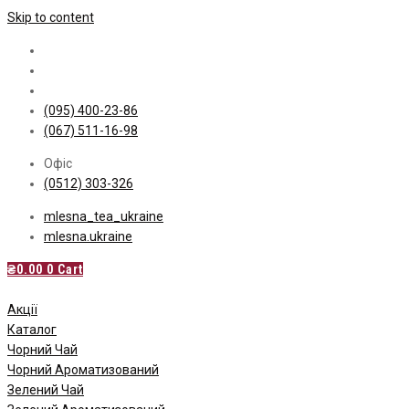
Skip to content
(095) 400-23-86
(067) 511-16-98
Офіс
(0512) 303-326
mlesna_tea_ukraine
mlesna.ukraine
₴
0.00
0
Cart
Акції
Каталог
Чорний Чай
Чорний Ароматизований
Зелений Чай