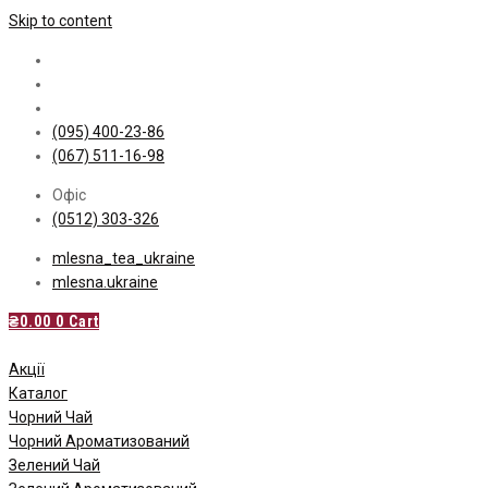
Skip to content
(095) 400-23-86
(067) 511-16-98
Офіс
(0512) 303-326
mlesna_tea_ukraine
mlesna.ukraine
₴
0.00
0
Cart
Акції
Каталог
Чорний Чай
Чорний Ароматизований
Зелений Чай