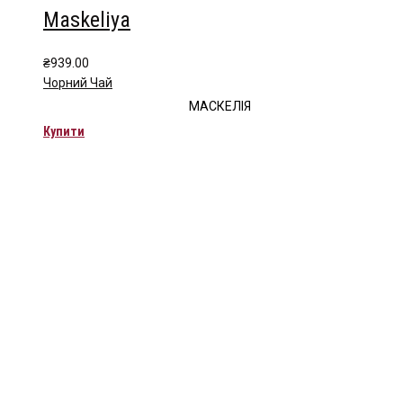
Maskeliya
₴
939.00
Чорний Чай
МАСКЕЛІЯ
Купити
Чайна компанія Mlesna (Ceylon LTD) є виробником
високоякісного цейлонського чаю. Чай Mlesna експортується з
Шрі-Ланки в більш ніж 60 країн світу.
Меню
Каталог
Про нас
Цікаве
Оплата і доставка