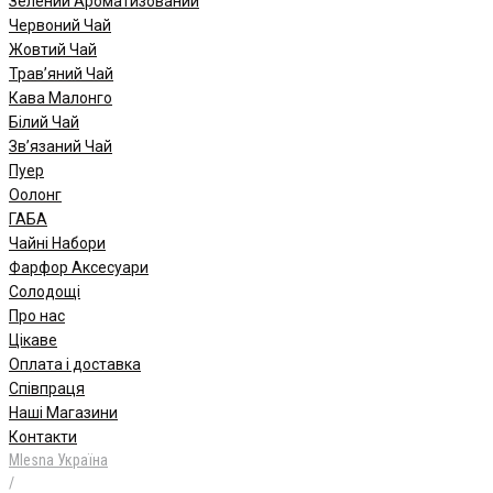
Зелений Ароматизований
Червоний Чай
Жовтий Чай
Трав’яний Чай
Кава Малонго
Білий Чай
Зв’язаний Чай
Пуер
Oолонг
ГАБА
Чайні Набори
Фарфор Аксесуари
Солодощі
Про нас
Цікаве
Оплата і доставка
Співпраця
Наші Магазини
Контакти
Mlesna Україна
/