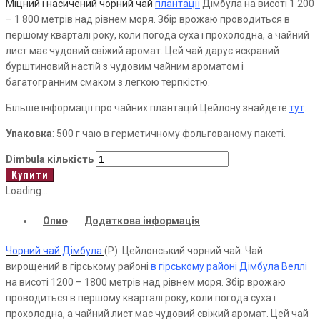
Міцний і насичений чорний чай
плантації
Дімбула
на
висоті 1 200
– 1 800 метрів над рівнем моря. Збір врожаю проводиться в
першому кварталі року, коли погода суха і прохолодна, а чайний
лист має чудовий свіжий аромат. Цей чай дарує яскравий
бурштиновий настій з чудовим чайним ароматом і
багатогранним смаком з легкою терпкістю.
Більше інформації про чайних плантацій Цейлону знайдете
тут
.
Упаковка
: 500 г чаю в герметичному фольгованому пакеті.
Dimbula кількість
Купити
Loading...
Опис
Додаткова інформація
Чорний чай Дімбула
(Р). Цейлонський чорний чай. Чай
вирощений в гірському районі
в гірському районі Дімбула Веллі
на висоті 1200 – 1800 метрів над рівнем моря. Збір врожаю
проводиться в першому кварталі року, коли погода суха і
прохолодна, а чайний лист має чудовий свіжий аромат. Цей чай