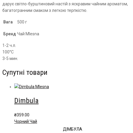
дарує світло-бурштиновий настій з яскравим чайним ароматом,
багатогранним смаком з легкою терпкістю.
Вага
500 г
Бренд
Чай Mlesna
1-2 ч.л.
100°С
3-5 мин.
Супутні товари
Dimbula
₴
359.00
Чорний Чай
ДІМБУЛА