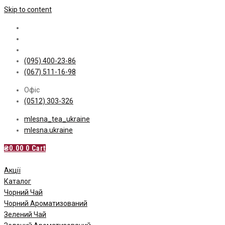
Skip to content
(095) 400-23-86
(067) 511-16-98
Офіс
(0512) 303-326
mlesna_tea_ukraine
mlesna.ukraine
₴
0.00
0
Cart
Акції
Каталог
Чорний Чай
Чорний Ароматизований
Зелений Чай