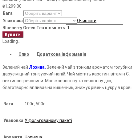
₴
1,299.00
Вага
Упаковка
Очистити
Blueberry Green Tea кількість
Купити
Loading...
Опис
Додаткова інформація
Зелений чай
Лохина.
Зелений чай з тонким ароматом голубики
дарує міцний тонізуючий напій. Чай містить каротин, вітамін С,
пектинові речовини. Має жовчогінну та сечогінну дію,
благотворно впливає на кишечник, знижує рівень цукру в крові.
Вага
100г, 500г
Упаковка
У фольгованому пакеті
Аромати
Чорниця