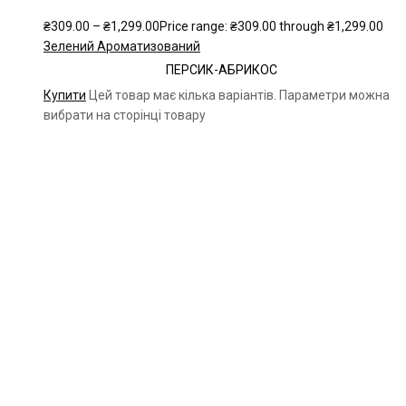
₴
309.00
–
₴
1,299.00
Price range: ₴309.00 through ₴1,299.00
Зелений Ароматизований
ПЕРСИК-АБРИКОС
Купити
Цей товар має кілька варіантів. Параметри можна
вибрати на сторінці товару
Чайна компанія Mlesna (Ceylon LTD) є виробником
високоякісного цейлонського чаю. Чай Mlesna експортується з
Шрі-Ланки в більш ніж 60 країн світу.
Меню
Каталог
Про нас
Цікаве
Оплата і доставка
Контакти