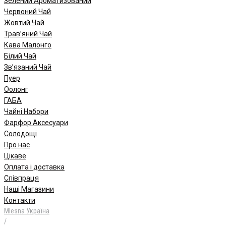
Зелений Ароматизований
Червоний Чай
Жовтий Чай
Трав’яний Чай
Кава Малонго
Білий Чай
Зв’язаний Чай
Пуер
Oолонг
ГАБА
Чайні Набори
Фарфор Аксесуари
Солодощі
Про нас
Цікаве
Оплата і доставка
Співпраця
Наші Магазини
Контакти
Mlesna Україна
/