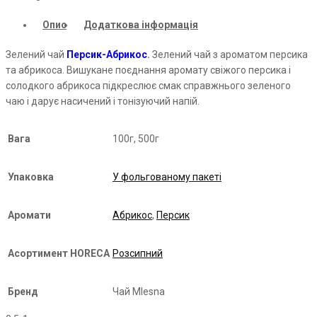
Tea
Опис
Додаткова інформація
кількість
Зелений чай
Персик-Абрикос
.
Зелений чай з ароматом персика
та абрикоса. Вишукане поєднання аромату свіжого персика і
солодкого абрикоса підкреслює смак справжнього зеленого
чаю і дарує насичений і тонізуючий напій.
Вага
100г, 500г
Упаковка
У фольгованому пакеті
Аромати
Абрикос
,
Персик
Асортимент HORECA
Розсипний
Бренд
Чай Mlesna