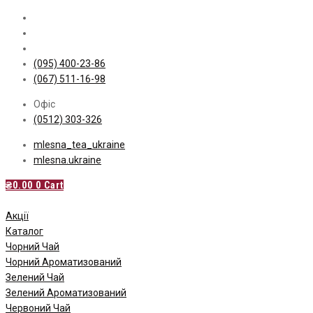
Skip
to
content
(095) 400-23-86
(067) 511-16-98
Офіс
(0512) 303-326
mlesna_tea_ukraine
mlesna.ukraine
₴
0.00
0
Cart
Акції
Каталог
Чорний Чай
Чорний Ароматизований
Зелений Чай
Зелений Ароматизований
Червоний Чай