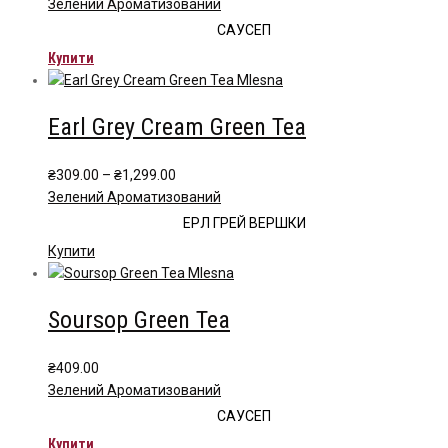
Зелений Ароматизований
САУСЕП
Купити
Earl Grey Cream Green Tea
Price
₴
309.00
–
₴
1,299.00
range:
Зелений Ароматизований
₴309.00
ЕРЛ ГРЕЙ ВЕРШКИ
through
Цей
Купити
₴1,299.00
товар
має
Soursop Green Tea
кілька
варіантів.
Параметри
₴
409.00
можна
Зелений Ароматизований
вибрати
САУСЕП
на
Купити
сторінці