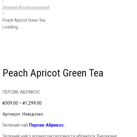
/
Зелений Ароматизований
/
Peach Apricot Green Tea
Loading...
Peach Apricot Green Tea
ПЕРСИК-АБРИКОС
Price
₴
309.00
–
₴
1,299.00
range:
Артикул:
Невідомо
₴309.00
through
Зелений чай
Персик-Абрикос.
₴1,299.00
Зелений чай з ароматом персика та абрикоса. Вишукане