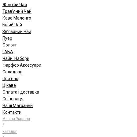
Жовтий Чай
Трав’яний Чай
Кава Малонго
Білий Чай
Зв’язаний Чай
Пуер
Oолонг
ГАБА
Чайні Набори
Фарфор Аксесуари
Солодощі
Про нас
Цікаве
Оплата і доставка
Співпраця
Наші Магазини
Контакти
Mlesna Україна
/
Каталог