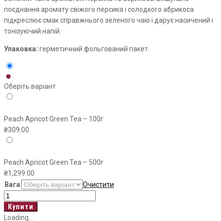
поєднання аромату свіжого персика і солодкого абрикоса
підкреслює смак справжнього зеленого чаю і дарує насичений і
тонізуючий напій.
Упаковка:
герметичний фольгований пакет.
Оберіть варіант
Peach Apricot Green Tea – 100г
₴
309.00
Peach Apricot Green Tea – 500г
₴
1,299.00
Вага
Очистити
Peach
Apricot
Купити
Green
Loading...