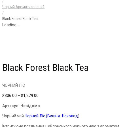
/
Чорний Ароматизований
/
Black Forest Black Tea
Loading...
Black Forest Black Tea
ЧОРНИЙ ЛІС
Price
₴
306.00
–
₴
1,279.00
range:
Артикул:
Невідомо
₴306.00
through
Чорний чай
Чорний Ліс (Вишня Шоколад
)
₴1,279.00
Інтригуюче поєднання цейлонського чорного чаю з ароматом