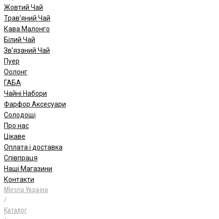
Жовтий Чай
Трав’яний Чай
Кава Малонго
Білий Чай
Зв’язаний Чай
Пуер
Oолонг
ГАБА
Чайні Набори
Фарфор Аксесуари
Солодощі
Про нас
Цікаве
Оплата і доставка
Співпраця
Наші Магазини
Контакти
Mlesna Україна
/
Каталог