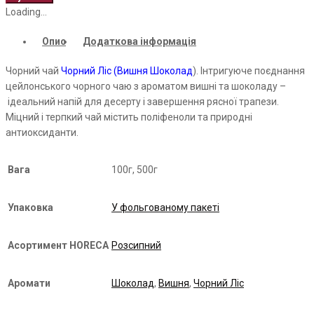
Black
Loading...
Tea
Опис
Додаткова інформація
кількість
Чорний чай
Чорний Ліс (Вишня Шоколад
). Інтригуюче поєднання
цейлонського чорного чаю з ароматом вишні та шоколаду
–
ідеальний напій для десерту і завершення рясної трапези.
Міцний і терпкий чай містить поліфеноли та природні
антиоксиданти.
Вага
100г, 500г
Упаковка
У фольгованому пакеті
Асортимент HORECA
Розсипний
Аромати
Шоколад
,
Вишня
,
Чорний Ліс