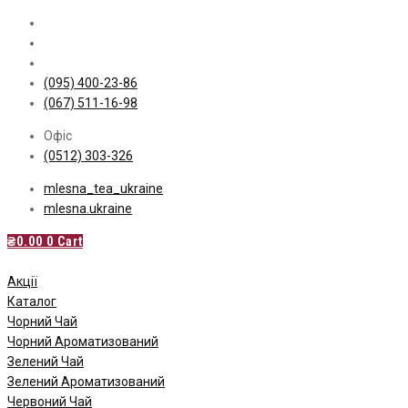
Skip
to
content
(095) 400-23-86
(067) 511-16-98
Офіс
(0512) 303-326
mlesna_tea_ukraine
mlesna.ukraine
₴
0.00
0
Cart
Акції
Каталог
Чорний Чай
Чорний Ароматизований
Зелений Чай
Зелений Ароматизований
Червоний Чай