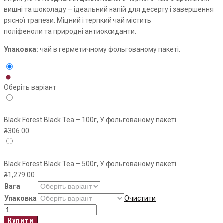
вишні та шоколаду
–
ідеальний напій для десерту і завершення
рясної трапези. Міцний і терпкий чай містить
поліфеноли та природні антиоксиданти.
Упаковка:
чай в герметичному фольгованому пакеті.
Оберіть варіант
Black Forest Black Tea – 100г, У фольгованому пакеті
₴
306.00
Black Forest Black Tea – 500г, У фольгованому пакеті
₴
1,279.00
Вага
Упаковка
Очистити
Black
Forest
Купити