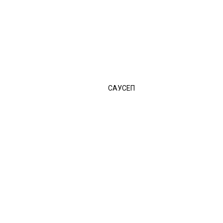
САУСЕП
ейлонського чаю. Чай Mlesna експортується з Шрі-Ланки в більш ніж