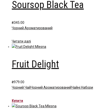
Soursop Black Tea
₴
345.00
Чорний Ароматизований
Читати далі
Fruit Delight
₴
979.00
Чорний Чай
Чорний Ароматизований
Чайні Набори
Купити