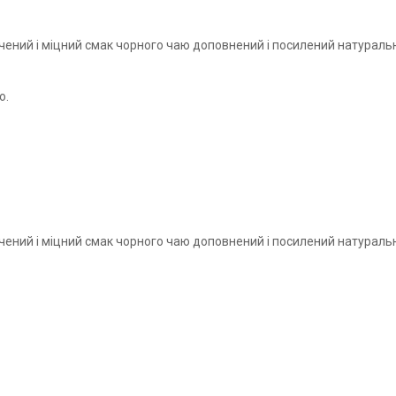
ений і міцний смак чорного чаю доповнений і посилений натура
ю.
ичений і міцний смак чорного чаю доповнений і посилений натура