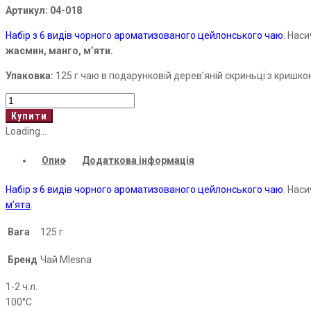
Артикул:
04-018
Набір з 6 видів чорного ароматизованого цейлонського чаю.
Насич
жасмин, манго, м’яти.
Упаковка:
125 г чаю в подарунковій дерев’яній скриньці з кришко
6
Ceylon
Купити
Flavour
Loading...
Teas
Опис
Додаткова інформація
кількість
Набір з 6 видів чорного ароматизованого цейлонського чаю
. Нас
м’ята
.
Вага
125 г
Бренд
Чай Mlesna
1-2 ч.л.
100°С