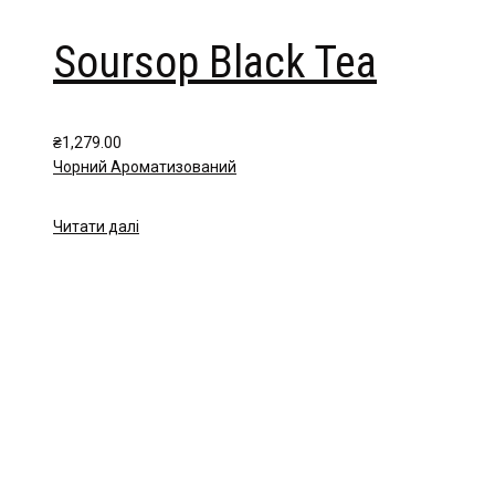
Soursop Black Tea
₴
1,279.00
Чорний Ароматизований
Читати далі
Чайна компанія Mlesna (Ceylon LTD) є виробником високоякісного ц
Меню
Каталог
Про нас
Цікаве
Оплата і доставка