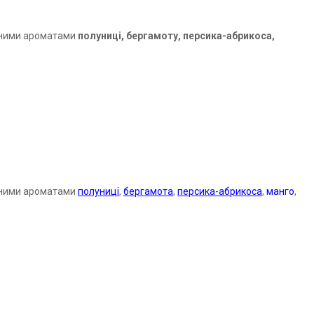
льними ароматами
полуниці, бергамоту, персика-абрикоса,
льними ароматами
полуниці
,
бергамота
,
персика-абрикоса
,
манго
,