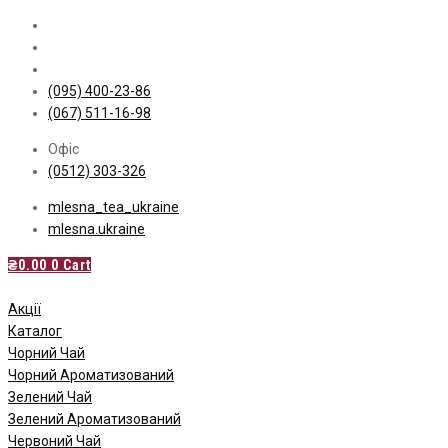
Skip
to
content
(095) 400-23-86
(067) 511-16-98
Офіс
(0512) 303-326
mlesna_tea_ukraine
mlesna.ukraine
₴
0.00
0
Cart
Акції
Каталог
Чорний Чай
Чорний Ароматизований
Зелений Чай
Зелений Ароматизований
Червоний Чай