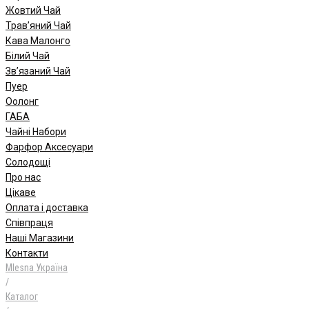
Жовтий Чай
Трав’яний Чай
Кава Малонго
Білий Чай
Зв’язаний Чай
Пуер
Oолонг
ГАБА
Чайні Набори
Фарфор Аксесуари
Солодощі
Про нас
Цікаве
Оплата і доставка
Співпраця
Наші Магазини
Контакти
Mlesna Україна
/
Каталог