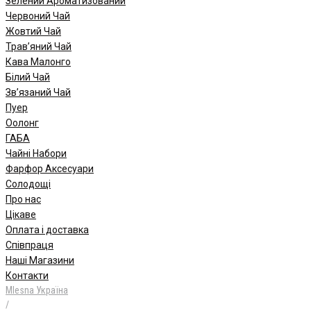
Зелений Ароматизований
Червоний Чай
Жовтий Чай
Трав’яний Чай
Кава Малонго
Білий Чай
Зв’язаний Чай
Пуер
Oолонг
ГАБА
Чайні Набори
Фарфор Аксесуари
Солодощі
Про нас
Цікаве
Оплата і доставка
Співпраця
Наші Магазини
Контакти
Mlesna Україна
/