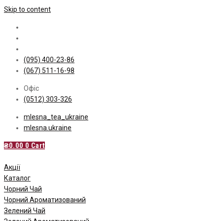
Skip to content
(095) 400-23-86
(067) 511-16-98
Офіс
(0512) 303-326
mlesna_tea_ukraine
mlesna.ukraine
₴
0.00
0
Cart
Акції
Каталог
Чорний Чай
Чорний Ароматизований
Зелений Чай