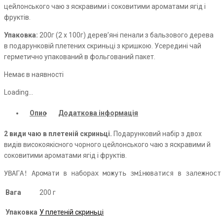
цейлонського чаю з яскравими і соковитими ароматами ягід і
фруктів.
Упаковка:
200г (2 х 100г) дерев’яні пенали з бальзового дерева
в подарунковій плетених скриньці з кришкою. Усередині чай
герметично упакований в фольгований пакет.
Немає в наявності
Loading...
Опис
Додаткова інформація
2 види чаю в плетеній скриньці.
Подарунковий набір з двох
видів високоякісного чорного цейлонського чаю з яскравими й
соковитими ароматами ягід і фруктів.
УВАГА! Аромати в наборах можуть змінюватися в залежност
Вага
200 г
Упаковка
У плетеній скриньці