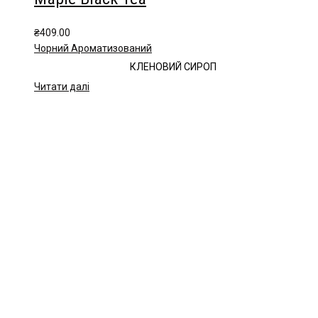
₴
409.00
Чорний Ароматизований
КЛЕНОВИЙ СИРОП
Читати далі
Чайна компанія Mlesna (Ceylon LTD) є виробником
високоякісного цейлонського чаю. Чай Mlesna експортується з
Шрі-Ланки в більш ніж 60 країн світу.
Меню
Каталог
Про нас
Цікаве
Оплата і доставка
Контакти