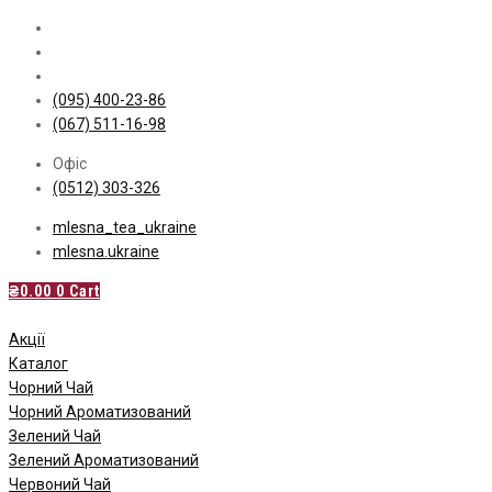
Skip
to
content
(095) 400-23-86
(067) 511-16-98
Офіс
(0512) 303-326
mlesna_tea_ukraine
mlesna.ukraine
₴
0.00
0
Cart
Акції
Каталог
Чорний Чай
Чорний Ароматизований
Зелений Чай
Зелений Ароматизований
Червоний Чай