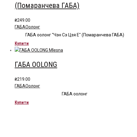
варіантів.
(Помаранчева ГАБА)
Параметри
можна
₴
249.00
вибрати
ГАБА
Oолонг
на
сторінці
ГАБА оолонг "Чэн Сэ Цзя Е" (Помаранчева ГАБА)
товару
Купити
ГАБА OOLONG
₴
219.00
ГАБА
Oолонг
ГАБА оолонг
Купити
Чайна компанія Mlesna (Ceylon LTD) є виробником
високоякісного цейлонського чаю. Чай Mlesna експортується з