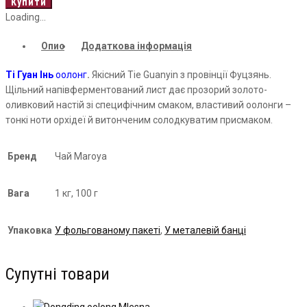
Guan
Купити
Yin
Loading...
кількість
Опис
Додаткова інформація
Ті
Гуан Інь
оолонг
.
Якісний Tie Guanyin з провінції
Фуцзянь
.
Щільний напівферментований лист дає прозорий золото-
оливковий настій зі специфічним смаком, властивий
оолонги
–
тонкі ноти орхідеї й витонченим солодкуватим присмаком.
Бренд
Чай Maroya
Вага
1 кг, 100 г
Упаковка
У фольгованому пакеті
,
У металевій банці
Супутні товари