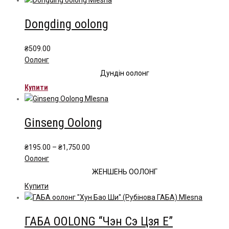
Dongding oolong
₴
509.00
Oолонг
Дундін оолонг
Купити
Ginseng Oolong
Price
₴
195.00
–
₴
1,750.00
range:
Oолонг
₴195.00
ЖЕНШЕНЬ ООЛОНГ
through
Цей
Купити
₴1,750.00
товар
має
ГАБА OOLONG “Чэн Сэ Цзя Е”
кілька