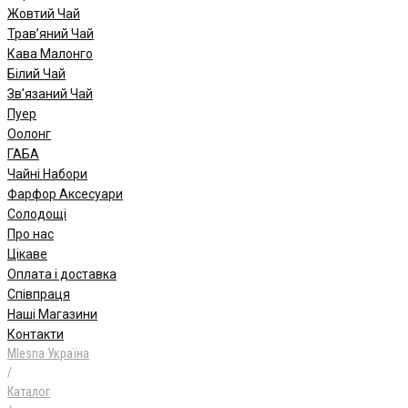
Жовтий Чай
Трав’яний Чай
Кава Малонго
Білий Чай
Зв’язаний Чай
Пуер
Oолонг
ГАБА
Чайні Набори
Фарфор Аксесуари
Солодощі
Про нас
Цікаве
Оплата і доставка
Співпраця
Наші Магазини
Контакти
Mlesna Україна
/
Каталог