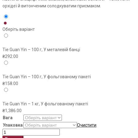
орхідеї й витонченим солодкуватим присмаком.
Оберіть варіант
Tie Guan Yin – 100 г, У металевій банці
₴
292.00
Tie Guan Yin – 100 г, У фольгованому пакеті
₴
158.00
Tie Guan Yin – 1 кг, У фольгованому пакеті
₴
1,386.00
Вага
Упаковка
Очистити
Tie