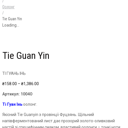
/
Oолонг
/
Tie Guan Yin
Loading...
Tie Guan Yin
ТІ ГУАНЬ ІНЬ
Price
₴
158.00
–
₴
1,386.00
range:
Артикул:
1004О
₴158.00
through
Ті
Гуан Інь
оолонг.
₴1,386.00
Якісний Tie Guanyin з провінції
Фуцзянь
. Щільний
напівферментований лист дає прозорий золото-оливковий
настій зі специфічним смаком, властивий
оолонги
–
тонкі ноти