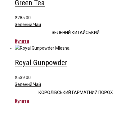
Green Tea
₴
285.00
Зелений Чай
ЗЕЛЕНИЙ КИТАЙСЬКИЙ
Купити
Royal Gunpowder
₴
539.00
Зелений Чай
КОРОЛІВСЬКИЙ ГАРМАТНИЙ ПОРОХ
Купити
Чайна компанія Mlesna (Ceylon LTD) є виробником
високоякісного цейлонського чаю. Чай Mlesna експортується з
Шрі-Ланки в більш ніж 60 країн світу.