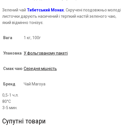
Зелений чай
Тибетський Монах
.
Скручені поздовжньо молоді
листочки дарують насичений і терпкий настій зеленого чаю,
який відмінно тонізує.
Вага
1 кг, 100г
Упаковка
У фольгованому пакеті
Смак чаю
Середня міцність
Бренд
Чай Maroya
0,5-1 ч.л.
80°С
3-5 мин.
Супутні товари