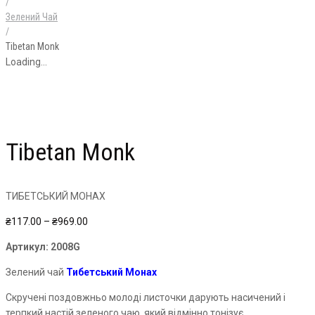
/
Зелений Чай
/
Tibetan Monk
Loading...
Tibetan Monk
ТИБЕТСЬКИЙ МОНАХ
Price
₴
117.00
–
₴
969.00
range:
Артикул:
2008G
₴117.00
through
Зелений чай
Тибетський Монах
₴969.00
Скручені поздовжньо молоді листочки дарують насичений і
терпкий настій зеленого чаю, який відмінно тонізує.