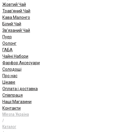
Жовтий Чай
Трав’яний Чай
Кава Малонго
Білий Чай
Зв’язаний Чай
Пуер
Oолонг
ГАБА
Чайні Набори
Фарфор Аксесуари
Солодощі
Про нас
Цікаве
Оплата і доставка
Співпраця
Наші Магазини
Контакти
Mlesna Україна
/
Каталог