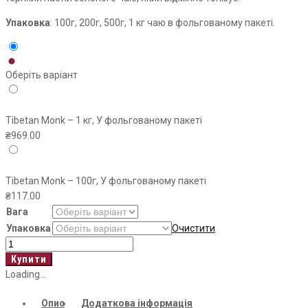
Упаковка
: 100г, 200г, 500г, 1 кг чаю в фольгованому пакеті.
Оберіть варіант
Tibetan Monk – 1 кг, У фольгованому пакеті
₴
969.00
Tibetan Monk – 100г, У фольгованому пакеті
₴
117.00
Вага
Упаковка
Очистити
Tibetan
Monk
Купити
кількість
Loading...
Опис
Додаткова інформація