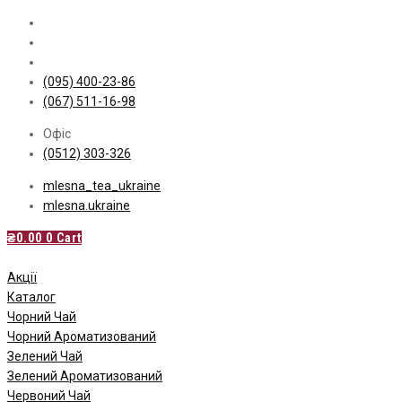
Skip
to
content
(095) 400-23-86
(067) 511-16-98
Офіс
(0512) 303-326
mlesna_tea_ukraine
mlesna.ukraine
₴
0.00
0
Cart
Акції
Каталог
Чорний Чай
Чорний Ароматизований
Зелений Чай
Зелений Ароматизований
Червоний Чай