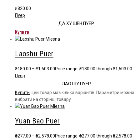
₴
820.00
Пуер
ДА ХУ ШЕН ПУЕР
Купити
Laoshu Puer
₴
180.00
–
₴
1,603.00
Price range: ₴180.00 through ₴1,603.00
Пуер
ЛАО ШУ ПУЕР
Купити
Цей товар має кілька варіантів. Параметри можна
вибрати на сторінці товару
Yuan Bao Puer
₴
277.00
–
₴
2,578.00
Price range: ₴277.00 through ₴2,578.00