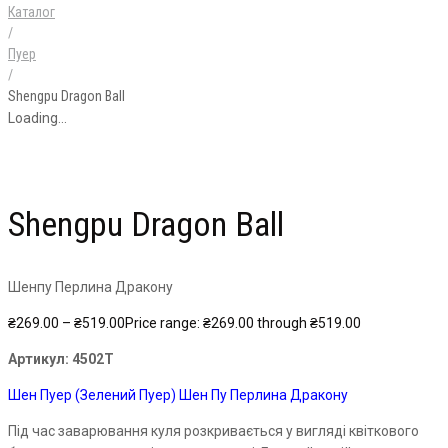
Каталог
/
Пуер
/
Shengpu Dragon Ball
Loading...
Shengpu Dragon Ball
Шенпу Перлина Дракону
₴
269.00
–
₴
519.00
Price range: ₴269.00 through ₴519.00
Артикул:
4502Т
Шен Пуер (Зелений Пуер) Шен Пу Перлина Дракону
Під час заварювання куля розкривається у вигляді квіткового