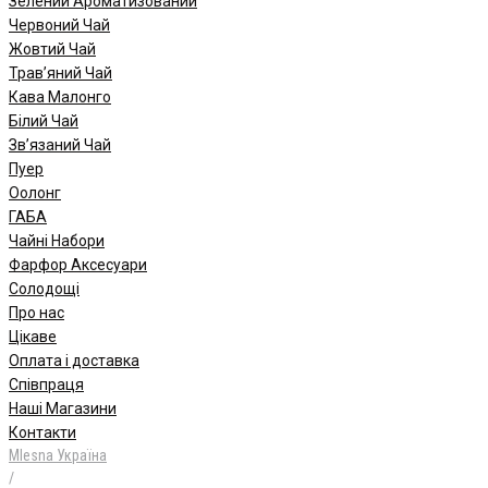
Зелений Ароматизований
Червоний Чай
Жовтий Чай
Трав’яний Чай
Кава Малонго
Білий Чай
Зв’язаний Чай
Пуер
Oолонг
ГАБА
Чайні Набори
Фарфор Аксесуари
Солодощі
Про нас
Цікаве
Оплата і доставка
Співпраця
Наші Магазини
Контакти
Mlesna Україна
/