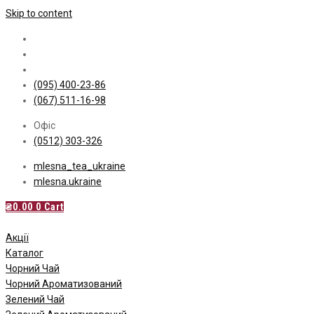
Skip to content
(095) 400-23-86
(067) 511-16-98
Офіс
(0512) 303-326
mlesna_tea_ukraine
mlesna.ukraine
₴
0.00
0
Cart
Акції
Каталог
Чорний Чай
Чорний Ароматизований
Зелений Чай