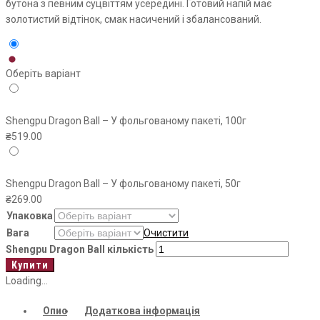
бутона з певним суцвіттям усередині. Готовий напій має
золотистий відтінок, смак насичений і збалансований.
Оберіть варіант
Shengpu Dragon Ball – У фольгованому пакеті, 100г
₴
519.00
Shengpu Dragon Ball – У фольгованому пакеті, 50г
₴
269.00
Упаковка
Вага
Очистити
Shengpu Dragon Ball кількість
Купити
Loading...
Опис
Додаткова інформація