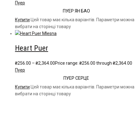
Пуер
ПУЕР ЯН БАО
Купити
Цей товар має кілька варіантів. Параметри можна
вибрати на сторінці товару
Heart Puer
₴
256.00
–
₴
2,364.00
Price range: ₴256.00 through ₴2,364.00
Пуер
ПУЕР СЕРЦЕ
Купити
Цей товар має кілька варіантів. Параметри можна
вибрати на сторінці товару
Чайна компанія Mlesna (Ceylon LTD) є виробником
високоякісного цейлонського чаю. Чай Mlesna експортується з
Шрі-Ланки в більш ніж 60 країн світу.