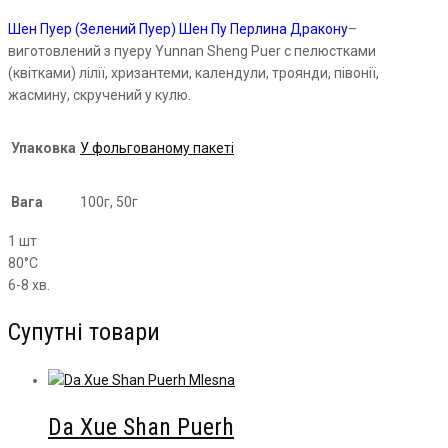
Шен Пуер (Зелений Пуер) Шен Пу Перлина Дракону
–
виготовлений з пуеру Yunnan Sheng Puer c пелюстками
(квітками) лілії, хризантеми, календули, троянди, півонії,
жасмину, скручений у кулю.
Упаковка
У фольгованому пакеті
Вага
100г, 50г
1 шт
80°С
6-8 хв.
Супутні товари
Da Xue Shan Puerh