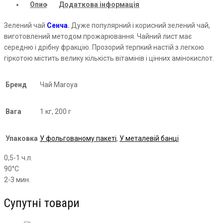
Опис
Додаткова інформація
Зелений чай
Сенча
.
Дуже популярний і корисний зелений чай,
виготовлений методом прожарювання. Чайний лист має
середню і дрібну фракцію. Прозорий терпкий настій з легкою
гіркотою містить велику кількість вітамінів і цінних амінокислот.
Бренд
Чай Maroya
Вага
1 кг, 200 г
Упаковка
У фольгованому пакеті
,
У металевій банці
0,5-1 ч.л.
90°С
2-3 мин.
Супутні товари