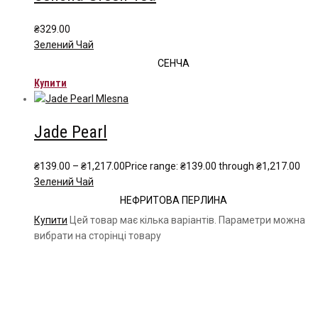
₴
329.00
Зелений Чай
СЕНЧА
Купити
Jade Pearl
₴
139.00
–
₴
1,217.00
Price range: ₴139.00 through ₴1,217.00
Зелений Чай
НЕФРИТОВА ПЕРЛИНА
Купити
Цей товар має кілька варіантів. Параметри можна
вибрати на сторінці товару
Чайна компанія Mlesna (Ceylon LTD) є виробником
високоякісного цейлонського чаю. Чай Mlesna експортується з
Шрі-Ланки в більш ніж 60 країн світу.