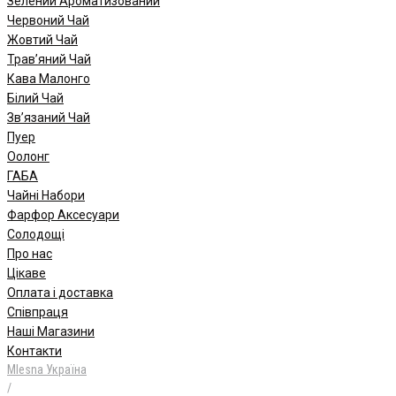
Зелений Ароматизований
Червоний Чай
Жовтий Чай
Трав’яний Чай
Кава Малонго
Білий Чай
Зв’язаний Чай
Пуер
Oолонг
ГАБА
Чайні Набори
Фарфор Аксесуари
Солодощі
Про нас
Цікаве
Оплата і доставка
Співпраця
Наші Магазини
Контакти
Mlesna Україна
/