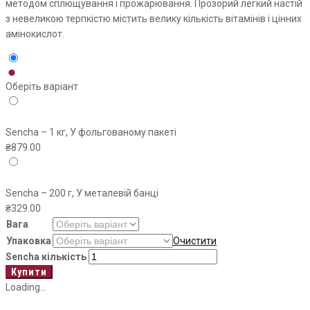
методом сплющування і прожарювання. Прозорий легкий настій
з невеликою терпкістю містить велику кількість вітамінів і цінних
амінокислот.
Оберіть варіант
Sencha – 1 кг, У фольгованому пакеті
₴
879.00
Sencha – 200 г, У металевій банці
₴
329.00
Вага
Упаковка
Очистити
Sencha кількість
Купити
Loading...