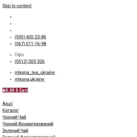
Skip to content
(095) 400-23-86
(067) 511-16-98
Офіс
(0512) 303-326
mlesna_tea_ukraine
mlesna.ukraine
₴
0.00
0
Cart
Акції
Каталог
Чорний Чай
Чорний Ароматизований
Зелений Чай