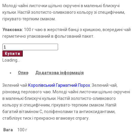
Молоді чайні листочки щільно скручені в маленькі блискучі
кульки. Настій золотисто-оливкового кольору зі специфічним,
гіркувато-терпким смаком.
Упаковка:
100 г чаю в жерстяній банці з кришкою, всередині чай
герметично упакований в фольгований пакет.
Royal
Gunpowder
Купити
кількість
Loading...
Опис
Додаткова інформація
Зелений чай
Королівський Гарматний Порох
. Зелений чай,
різновид перлового чаю. Молоді чайні листочки щільно скручені
в маленькі блискучі кульки. Настій золотисто-оливкового
кольору зі специфічним, гіркувато-терпким смаком. Напій
багатий вітаміном С, поліфенолами та антиоксидантами,
стабілізує тиск і прекрасно вгамовує спрагу.
Вага
100 г