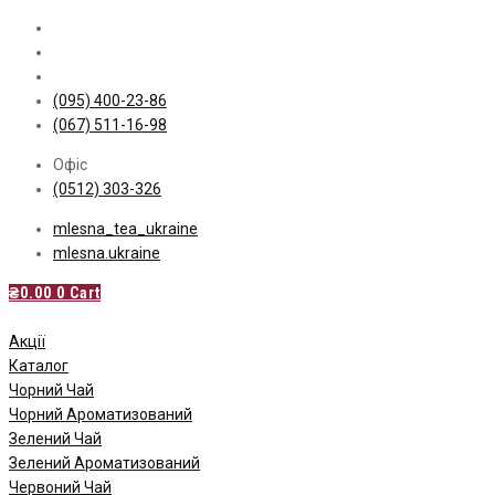
Skip
to
content
(095) 400-23-86
(067) 511-16-98
Офіс
(0512) 303-326
mlesna_tea_ukraine
mlesna.ukraine
₴
0.00
0
Cart
Акції
Каталог
Чорний Чай
Чорний Ароматизований
Зелений Чай
Зелений Ароматизований
Червоний Чай