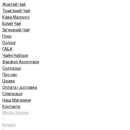
Жовтий Чай
Трав’яний Чай
Кава Малонго
Білий Чай
Зв’язаний Чай
Пуер
Oолонг
ГАБА
Чайні Набори
Фарфор Аксесуари
Солодощі
Про нас
Цікаве
Оплата і доставка
Співпраця
Наші Магазини
Контакти
Mlesna Україна
/
Каталог