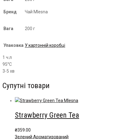
Бренд
Чай Mlesna
Вага
200 г
Упаковка
У картонній коробці
1 ч.л
95°С
3-5 хв
Супутні товари
Strawberry Green Tea
₴
359.00
Зелений Ароматизований