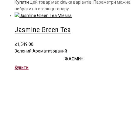
Купити
Цей товар має кілька варіантів. Параметри можна
вибрати на сторінці товару
Jasmine Green Tea
₴
1,549.00
Зелений Ароматизований
ЖАСМИН
Купити
Чайна компанія Mlesna (Ceylon LTD) є виробником
високоякісного цейлонського чаю. Чай Mlesna експортується з
Шрі-Ланки в більш ніж 60 країн світу.
Меню
Каталог