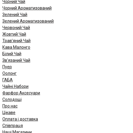
Чорний Чай
Чорний Ароматизований
Зелений Чай
Зелений Ароматизований
Червоний Чай
Жовтий Чай
Трав’яний Чай
Кава Малонго
Білий Чай
Зв’язаний Чай
Пуер
Oолонг
ГАБА
Чайні Набори
Фарфор Аксесуари
Солодощі
Про нас
Цікаве
Оплата і доставка
Співпраця
Наші Магазини