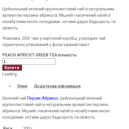
Цейлонський зелений крупнолистовий чай із натуральним
ароматом персика-абрикоса. Міцний і насичений напій із
незабутніми кисло-солодкими нотами дарує бадьорість та
свіжість.
Упаковка: 200г чаю у картонній коробці, усередині чай
герметично упакований у фольгований пакет.
PEACH APRICOT GREEN TEA кількість
Купити
Loading...
Опис
Додаткова інформація
Зелений чай
Персик-Абрикос
. Цейлонський зелений
крупнолистовий чай із натуральним ароматом персика-
абрикоса. Міцний і насичений напій із незабутніми кисло-
солодкими нотами дарує бадьорість та свіжість.
Вага
200 г