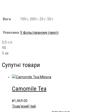
Вага
100 г, 200 г, 25 г, 50 г
Упаковка
У фольгованому пакеті
0,5 ч.л
90
5 хв
Супутні товари
Camomile Tea
₴
1,469.00
Трав'яний Чай