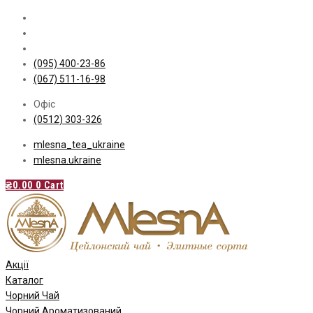
Skip
to
content
(095) 400-23-86
(067) 511-16-98
Офіс
(0512) 303-326
mlesna_tea_ukraine
mlesna.ukraine
₴
0.00
0
Cart
Акції
Каталог
Чорний Чай
Чорний Ароматизований