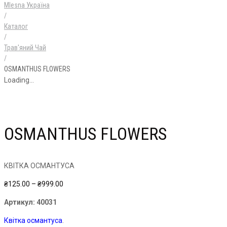
Mlesna Україна
/
Каталог
/
Трав'яний Чай
/
OSMANTHUS FLOWERS
Loading...
OSMANTHUS FLOWERS
КВІТКА ОСМАНТУСА
Price
₴
125.00
–
₴
999.00
range:
Артикул:
40031
₴125.00
through
Квітка османтуса
.