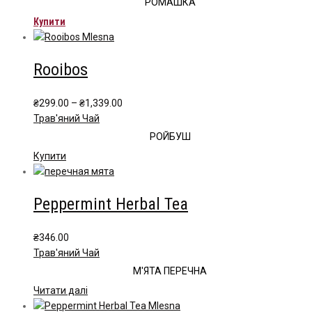
РОМАШКА
Купити
Rooibos
Price
₴
299.00
–
₴
1,339.00
range:
Трав'яний Чай
₴299.00
РОЙБУШ
through
Цей
Купити
₴1,339.00
товар
має
Peppermint Herbal Tea
кілька
варіантів.
Параметри
₴
346.00
можна
Трав'яний Чай
вибрати
М'ЯТА ПЕРЕЧНА
на
Читати далі
сторінці
товару