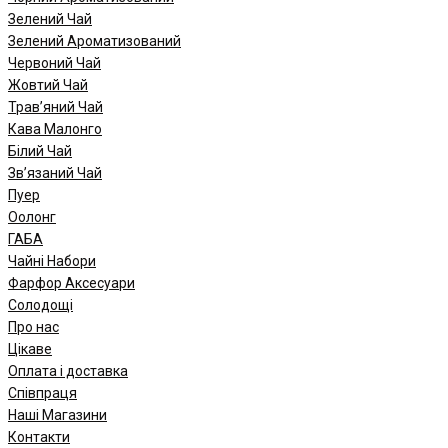
Зелений Чай
Зелений Ароматизований
Червоний Чай
Жовтий Чай
Трав’яний Чай
Кава Малонго
Білий Чай
Зв’язаний Чай
Пуер
Oолонг
ГАБА
Чайні Набори
Фарфор Аксесуари
Солодощі
Про нас
Цікаве
Оплата і доставка
Співпраця
Наші Магазини
Контакти