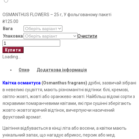
OSMANTHUS FLOWERS – 25 г, У фольгованому пакеті
₴
125.00
Вага
Упаковка
Очистити
OSMANTHUS
FLOWERS
Купити
кількість
Loading...
Опис
Додаткова інформація
Квітка османтуса
(Osmanthus fragrans)
дрібні, зазвичай зібрані
в невеликі суцвіття, мають різноманітні відтінки: білі, кремові,
світло-жовті, жовті або оранжево-жовті. Найбільш відомі сорти з
яскравими помаранчевими квітами, які при сушінні зберігають
жовто-жовтогарячий відтінок, вичерпуючи насичений
фруктовий аромат.
Цвітіння відбувається в кінці літа або восени, а квітки мають
унікальний запах, що нагадує абрикос, персик або мед.