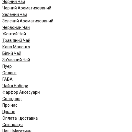
Чорний Чай
Чорний Ароматизований
Зелений Чай
Зелений Ароматизований
Червоний Чай
Жовтий Чай
Трав’яний Чай
Кава Малонго
Білий Чай
Зв’язаний Чай
Пуер
Oолонг
ГАБА
Чайні Набори
Фарфор Аксесуари
Солодощі
Про нас
Цікаве
Оплата і доставка
Співпраця
Наші Магазини