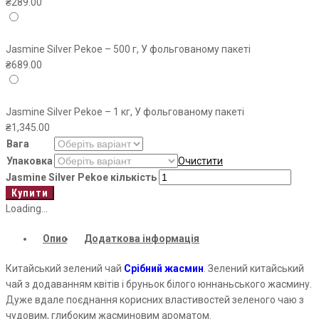
₴
289.00
Jasmine Silver Pekoe – 500 г, У фольгованому пакеті
₴
689.00
Jasmine Silver Pekoe – 1 кг, У фольгованому пакеті
₴
1,345.00
Вага
Упаковка
Очистити
Jasmine Silver Pekoe кількість
Купити
Loading...
Опис
Додаткова інформація
Китайський зелений чай
Срібний жасмин
. Зелений китайський
чай з додаванням квітів і бруньок білого юннаньського жасмину.
Дуже вдале поєднання корисних властивостей зеленого чаю з
чудовим, глибоким жасминовим ароматом.