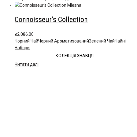
Connoisseur’s Collection
₴
2,086.00
Чорний Чай
Чорний Ароматизований
Зелений Чай
Чайні
Набори
КОЛЕКЦІЯ ЗНАВЦЯ
Читати далі
Чайна компанія Mlesna (Ceylon LTD) є виробником
високоякісного цейлонського чаю. Чай Mlesna експортується з
Шрі-Ланки в більш ніж 60 країн світу.
Меню
Каталог