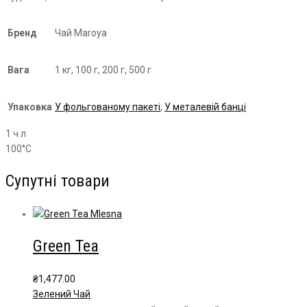
Бренд
Чай Maroya
Вага
1 кг, 100 г, 200 г, 500 г
Упаковка
У фольгованому пакеті
,
У металевій банці
1 ч л
100°С
Супутні товари
Green Tea
₴
1,477.00
Зелений Чай