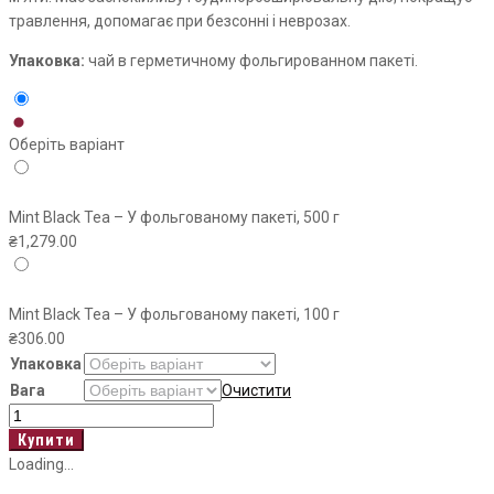
травлення, допомагає при безсонні і неврозах.
Упаковка:
чай в герметичному фольгированном пакеті.
Оберіть варіант
Mint Black Tea – У фольгованому пакеті, 500 г
₴
1,279.00
Mint Black Tea – У фольгованому пакеті, 100 г
₴
306.00
Упаковка
Вага
Очистити
Mint
Black
Купити
Tea
Loading...
кількість