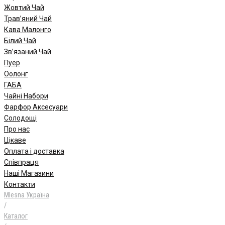
Жовтий Чай
Трав’яний Чай
Кава Малонго
Білий Чай
Зв’язаний Чай
Пуер
Oолонг
ГАБА
Чайні Набори
Фарфор Аксесуари
Солодощі
Про нас
Цікаве
Оплата і доставка
Співпраця
Наші Магазини
Контакти
Mlesna Україна
/
Каталог