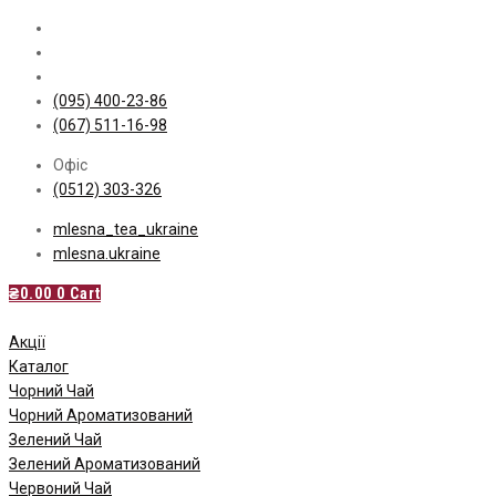
Skip
to
content
(095) 400-23-86
(067) 511-16-98
Офіс
(0512) 303-326
mlesna_tea_ukraine
mlesna.ukraine
₴
0.00
0
Cart
Акції
Каталог
Чорний Чай
Чорний Ароматизований
Зелений Чай
Зелений Ароматизований
Червоний Чай