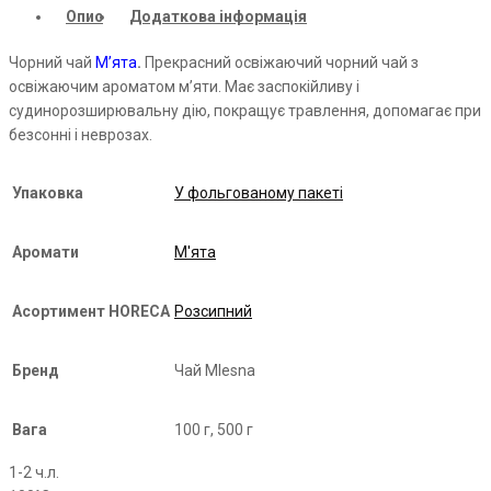
Опис
Додаткова інформація
Чорний чай
М’ята
.
Прекрасний освіжаючий чорний чай з
освіжаючим ароматом м’яти. Має заспокійливу і
судинорозширювальну дію, покращує травлення, допомагає при
безсонні і неврозах.
Упаковка
У фольгованому пакеті
Аромати
М'ята
Асортимент HORECA
Розсипний
Бренд
Чай Mlesna
Вага
100 г, 500 г
1-2 ч.л.