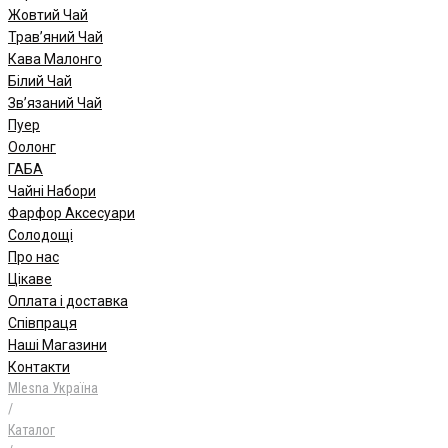
Жовтий Чай
Трав’яний Чай
Кава Малонго
Білий Чай
Зв’язаний Чай
Пуер
Oолонг
ГАБА
Чайні Набори
Фарфор Аксесуари
Солодощі
Про нас
Цікаве
Оплата і доставка
Співпраця
Наші Магазини
Контакти
Mlesna Україна
/
Каталог