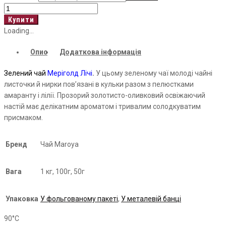
Marigold
lichee
Купити
кількість
Loading...
Опис
Додаткова інформація
Зелений чай
Меріголд
Лічі
.
У цьому зеленому чаї молоді чайні
листочки й нирки пов’язані в кульки разом з пелюстками
амаранту і лілії. Прозорий золотисто-оливковий освіжаючий
настій має делікатним ароматом і тривалим солодкуватим
присмаком.
Бренд
Чай Maroya
Вага
1 кг, 100г, 50г
Упаковка
У фольгованому пакеті
,
У металевій банці
90°С