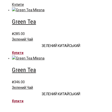
на
through
Цей
Купити
сторінці
₴479.00
товар
товару
має
Green Tea
кілька
варіантів.
Параметри
₴
285.00
можна
Зелений Чай
вибрати
ЗЕЛЕНИЙ КИТАЙСЬКИЙ
на
Купити
сторінці
товару
Green Tea
₴
346.00
Зелений Чай
ЗЕЛЕНИЙ КИТАЙСЬКИЙ
Купити