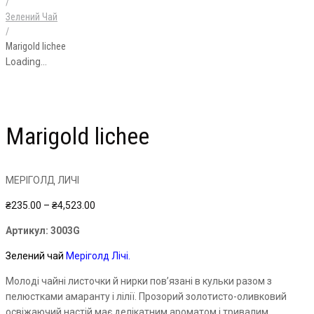
/
Зелений Чай
/
Marigold lichee
Loading...
Marigold lichee
МЕРІГОЛД ЛИЧІ
Price
₴
235.00
–
₴
4,523.00
range:
Артикул:
3003G
₴235.00
through
Зелений чай
Меріголд
Лічі.
₴4,523.00
Молоді чайні листочки й нирки пов’язані в кульки разом з
пелюстками амаранту і лілії. Прозорий золотисто-оливковий
освіжаючий настій має делікатним ароматом і тривалим