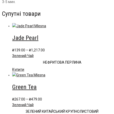
3-5 мин.
Супутні товари
Jade Pearl
Price
₴
139.00
–
₴
1,217.00
range:
Зелений Чай
₴139.00
НЕФРИТОВА ПЕРЛИНА
through
Цей
Купити
₴1,217.00
товар
має
Green Tea
кілька
варіантів.
Параметри
Price
₴
267.00
–
₴
479.00
можна
range:
Зелений Чай
вибрати
₴267.00
ЗЕЛЕНИЙ КИТАЙСЬКИЙ КРУПНОЛИСТОВИЙ