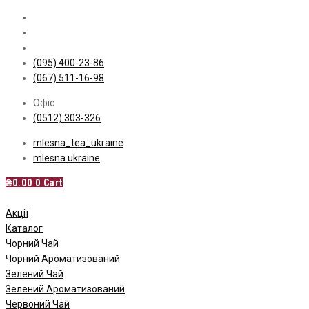
Skip
to
content
(095) 400-23-86
(067) 511-16-98
Офіс
(0512) 303-326
mlesna_tea_ukraine
mlesna.ukraine
₴
0.00
0
Cart
Акції
Каталог
Чорний Чай
Чорний Ароматизований
Зелений Чай
Зелений Ароматизований
Червоний Чай