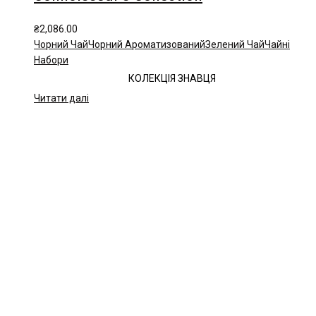
₴
2,086.00
Чорний Чай
Чорний Ароматизований
Зелений Чай
Чайні
Набори
КОЛЕКЦІЯ ЗНАВЦЯ
Читати далі
Чайна компанія Mlesna (Ceylon LTD) є виробником
високоякісного цейлонського чаю. Чай Mlesna експортується з
Шрі-Ланки в більш ніж 60 країн світу.
Меню
Каталог
Про нас
Цікаве
Оплата і доставка
Контакти