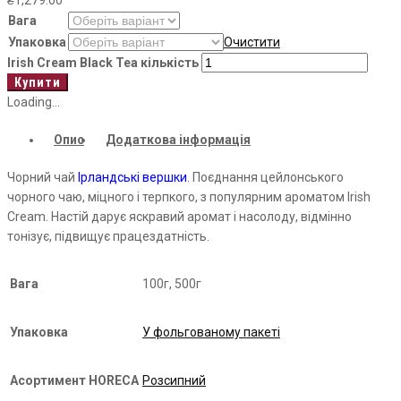
₴
1,279.00
Вага
Упаковка
Очистити
Irish Cream Black Tea кількість
Купити
Loading...
Опис
Додаткова інформація
Чорний чай
Ірландські вершки
. Поєднання цейлонського
чорного чаю, міцного і терпкого, з популярним ароматом Irish
Cream. Настій дарує яскравий аромат і насолоду, відмінно
тонізує, підвищує працездатність.
Вага
100г, 500г
Упаковка
У фольгованому пакеті
Асортимент HORECA
Розсипний