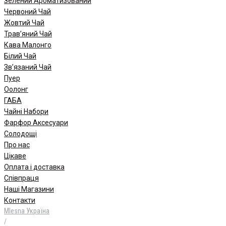
Зелений Ароматизований
Червоний Чай
Жовтий Чай
Трав’яний Чай
Кава Малонго
Білий Чай
Зв’язаний Чай
Пуер
Oолонг
ГАБА
Чайні Набори
Фарфор Аксесуари
Солодощі
Про нас
Цікаве
Оплата і доставка
Співпраця
Наші Магазини
Контакти
Mlesna Україна
/