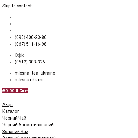
Skip to content
(095) 400-23-86
(067) 511-16-98
Офіс
(0512) 303-326
mlesna_tea_ukraine
mlesna.ukraine
₴
0.00
0
Cart
Акції
Каталог
Чорний Чай
Чорний Ароматизований
Зелений Чай