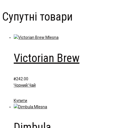
Супутні товари
Victorian Brew
₴
242.00
Чорний Чай
Цей
Купити
товар
має
кілька
Dimbula
варіантів.