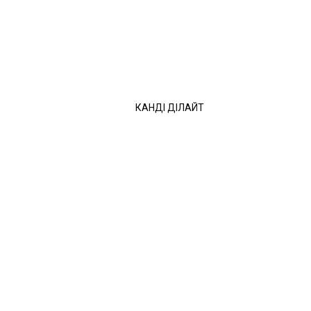
КАНДІ ДІЛАЙТ
ейлонського чаю. Чай Mlesna експортується з Шрі-Ланки в більш ніж