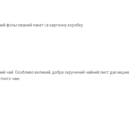
ий фольгований пакет і в картонну коробку.
й чай. Особливо великий, добре скручений чайний лист дає міцний
атного чаю.