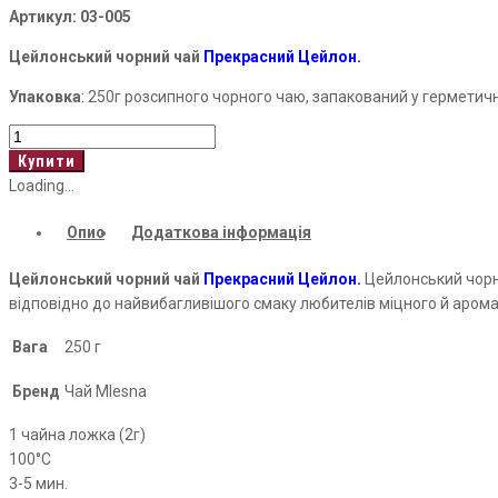
Артикул:
03-005
₴482.00.
₴479.00.
Цейлонський чорний чай
Прекрасний Цейлон.
Упаковка
: 250г розсипного чорного чаю, запакований у герметичн
Fine
Ceylone
Купити
Tea
Loading...
кількість
Опис
Додаткова інформація
Цейлонський чорний чай
Прекрасний Цейлон.
Цейлонський чорни
відповідно до найвибагливішого смаку любителів міцного й аром
Вага
250 г
Бренд
Чай Mlesna
1 чайна ложка (2г)
100°С
3-5 мин.