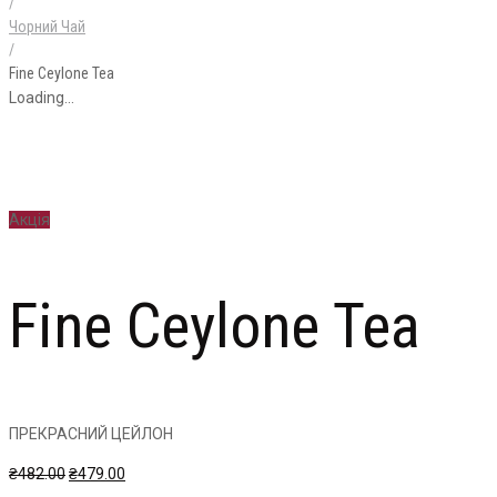
/
Чорний Чай
/
Fine Ceylone Tea
Loading...
Акція
Fine Ceylone Tea
ПРЕКРАСНИЙ ЦЕЙЛОН
Оригінальна
Поточна
₴
482.00
₴
479.00
ціна:
ціна: