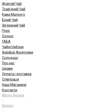
Жовтий Чай
Трав’яний Чай
Кава Малонго
Білий Чай
Зв’язаний Чай
Пуер
Oолонг
ГАБА
Чайні Набори
Фарфор Аксесуари
Солодощі
Про нас
Цікаве
Оплата і доставка
Співпраця
Наші Магазини
Контакти
Mlesna Україна
/
Каталог