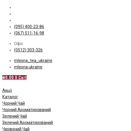
Skip
to
content
(095) 400-23-86
(067) 511-16-98
Офіс
(0512) 303-326
mlesna_tea_ukraine
mlesna.ukraine
₴
0.00
0
Cart
Акції
Каталог
Чорний Чай
Чорний Ароматизований
Зелений Чай
Зелений Ароматизований
Червоний Чай