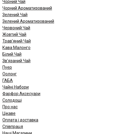
Чорний Чай
Чорний Ароматизований
Зелений Чай
Зелений Ароматизований
Червоний Чай
Жовтий Чай
Трав’яний Чай
Кава Малонго
Білий Чай
Зв’язаний Чай
Пуер
Oолонг
ГАБА
Чайні Набори
Фарфор Аксесуари
Солодощі
Про нас
Цікаве
Оплата і доставка
Співпраця
Наші Магазини