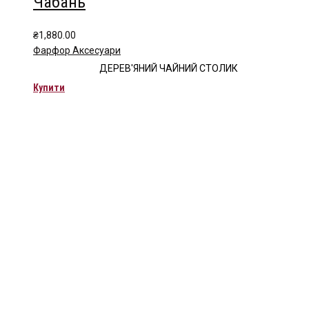
Чабань
₴
1,880.00
Фарфор Аксесуари
ДЕРЕВ'ЯНИЙ ЧАЙНИЙ СТОЛИК
Купити
Чайна компанія Mlesna (Ceylon LTD) є виробником
високоякісного цейлонського чаю. Чай Mlesna експортується з
Шрі-Ланки в більш ніж 60 країн світу.
Меню
Каталог
Про нас
Цікаве
Оплата і доставка
Контакти