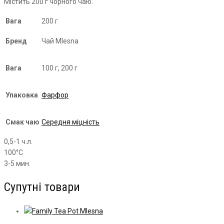
Містить 200 г чорного чаю.
Вага
200 г
Бренд
Чай Mlesna
Вага
100 г, 200 г
Упаковка
Фарфор
Смак чаю
Середня міцність
0,5-1 ч.л.
100°С
3-5 мин.
Супутні товари