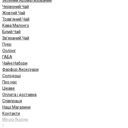
Зелений Ароматизований
Червоний Чай
Жовтий Чай
Трав’яний Чай
Кава Малонго
Білий Чай
Зв’язаний Чай
Пуер
Oолонг
ГАБА
Чайні Набори
Фарфор Аксесуари
Солодощі
Про нас
Цікаве
Оплата і доставка
Співпраця
Наші Магазини
Контакти
Mlesna Україна
/