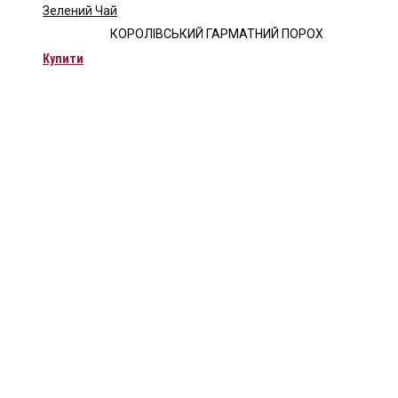
Зелений Чай
КОРОЛІВСЬКИЙ ГАРМАТНИЙ ПОРОХ
Купити
Чайна компанія Mlesna (Ceylon LTD) є виробником
високоякісного цейлонського чаю. Чай Mlesna експортується з
Шрі-Ланки в більш ніж 60 країн світу.
Меню
Каталог
Про нас
Цікаве
Оплата і доставка
Контакти
Каталог
Про нас