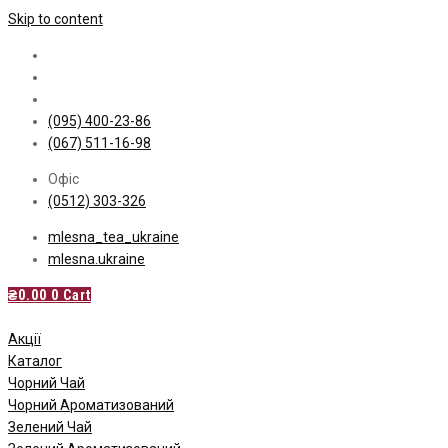
Skip to content
(095) 400-23-86
(067) 511-16-98
Офіс
(0512) 303-326
mlesna_tea_ukraine
mlesna.ukraine
₴
0.00
0
Cart
Акції
Каталог
Чорний Чай
Чорний Ароматизований
Зелений Чай