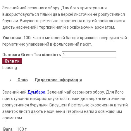
Зелений чай сезонного збору. Для його приготування
використовуються тільки два верхні листочки не розпустилися
бруньки. Висушені і ретельно скорочення в тугий завиток листя
дають насичений і терпкий напій з освіжаючим ароматом.
Упаковка:
100г чаю в металевій банці з кришкою, всередині чай
герметично упакований в фольгований пакет.
Dumbara Green Tea кількість
Купити
Loading...
Опис
Додаткова інформація
Зелений чай
Думбара
. Зелений чай сезонного збору. Для його
приготування використовуються тільки два верхні листочки не
розпустилися бурульки. Висушені й ретельно скорочення в тугий
завиток листя дають насичений і терпкий напій з освіжаючим
ароматом
Вага
100 г