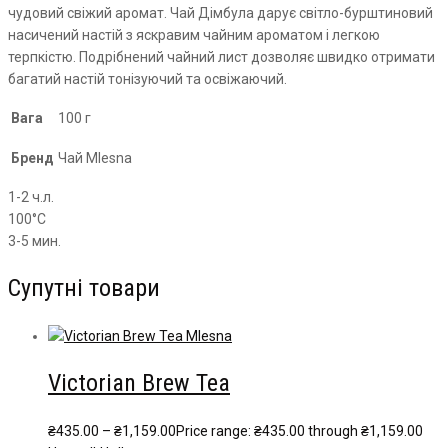
чудовий свіжий аромат. Чай
Дімбула
дарує світло-бурштиновий
насичений настій з яскравим чайним ароматом і легкою
терпкістю. Подрібнений чайний лист дозволяє швидко отримати
багатий настій тонізуючий та освіжаючий.
Вага
100 г
Бренд
Чай Mlesna
1-2 ч.л.
100°С
3-5 мин.
Супутні товари
Victorian Brew Tea
₴
435.00
–
₴
1,159.00
Price range: ₴435.00 through ₴1,159.00