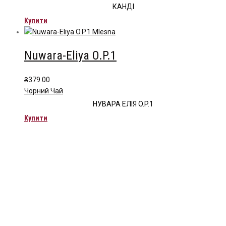
КАНДІ
Купити
Nuwara-Eliya O.P.1
₴
379.00
Чорний Чай
НУВАРА ЕЛІЯ O.P.1
Купити
Чайна компанія Mlesna (Ceylon LTD) є виробником
високоякісного цейлонського чаю. Чай Mlesna експортується з
Шрі-Ланки в більш ніж 60 країн світу.
Меню