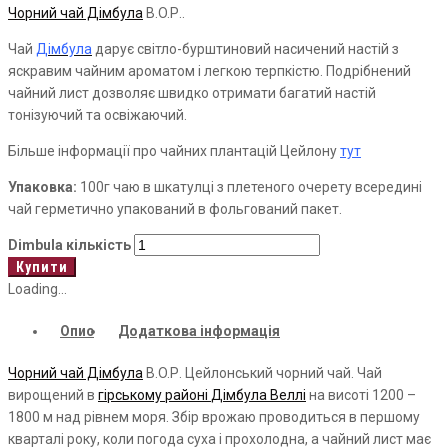
Чорний чай Дімбула
B.O.Р..
Чай
Дімбула
дарує
світло-бурштиновий насичений настій з
яскравим чайним ароматом і легкою терпкістю. Подрібнений
чайний лист дозволяє швидко отримати багатий настій
тонізуючий та освіжаючий.
Більше інформації про чайних плантацій Цейлону
тут
Упаковка:
100г чаю в шкатулці з плетеного очерету всередині
чай герметично упакований в фольгований пакет.
Dimbula кількість
Купити
Loading...
Опис
Додаткова інформація
Чорний чай Дімбула
B.O.Р. Цейлонський чорний чай. Чай
вирощений в
гірському районі
Дімбула
Веллі
на висоті 1200 –
1800 м над рівнем моря. Збір врожаю проводиться в першому
кварталі року, коли погода суха і прохолодна, а чайний лист має