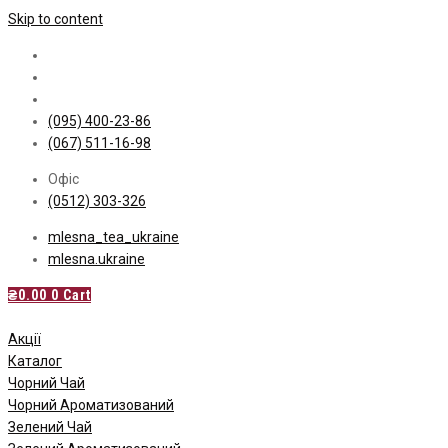
Skip to content
(095) 400-23-86
(067) 511-16-98
Офіс
(0512) 303-326
mlesna_tea_ukraine
mlesna.ukraine
₴
0.00
0
Cart
Акції
Каталог
Чорний Чай
Чорний Ароматизований
Зелений Чай