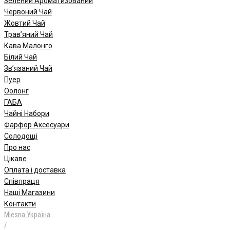
Зелений Ароматизований
Червоний Чай
Жовтий Чай
Трав’яний Чай
Кава Малонго
Білий Чай
Зв’язаний Чай
Пуер
Oолонг
ГАБА
Чайні Набори
Фарфор Аксесуари
Солодощі
Про нас
Цікаве
Оплата і доставка
Співпраця
Наші Магазини
Контакти
Mlesna Україна
/