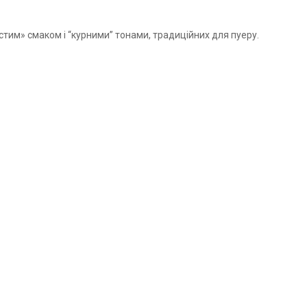
тим» смаком і “курними” тонами, традиційних для
пуеру
.