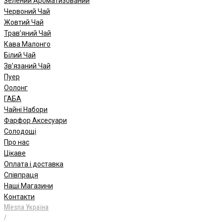
Зелений Ароматизований
Червоний Чай
Жовтий Чай
Трав’яний Чай
Кава Малонго
Білий Чай
Зв’язаний Чай
Пуер
Oолонг
ГАБА
Чайні Набори
Фарфор Аксесуари
Солодощі
Про нас
Цікаве
Оплата і доставка
Співпраця
Наші Магазини
Контакти
Mlesna Україна
/