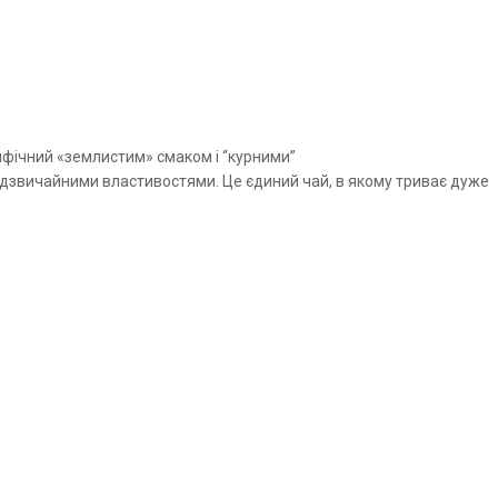
фічний «землистим» смаком і “курними”
надзвичайними властивостями. Це єдиний чай, в якому триває дуже