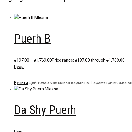
Puerh B
₴
197.00
–
₴
1,769.00
Price range: ₴197.00 through ₴1,769.00
Пуер
Купити
Цей товар має кілька варіантів. Параметри можна ви
Da Shy Puerh
Пуер