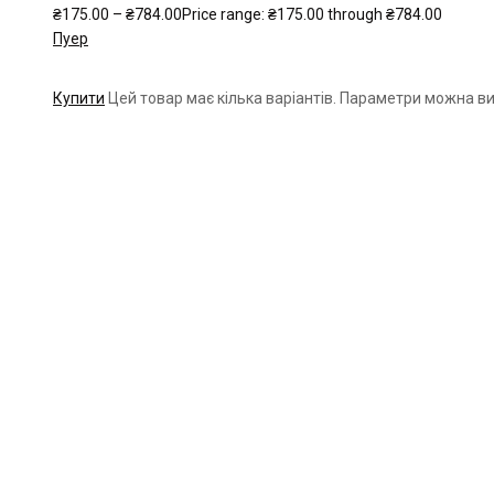
₴
175.00
–
₴
784.00
Price range: ₴175.00 through ₴784.00
Пуер
Купити
Цей товар має кілька варіантів. Параметри можна ви
Чайна компанія Mlesna (Ceylon LTD) є виробником високоякісного ц
Меню
Каталог
Про нас
Цікаве
Оплата і доставка
Контакти
Каталог
Про нас
Цікаве