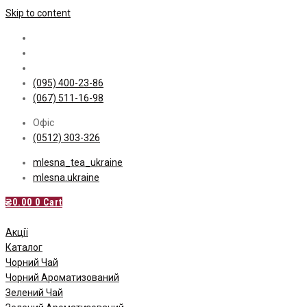
Skip to content
(095) 400-23-86
(067) 511-16-98
Офіс
(0512) 303-326
mlesna_tea_ukraine
mlesna.ukraine
₴
0.00
0
Cart
Акції
Каталог
Чорний Чай
Чорний Ароматизований
Зелений Чай