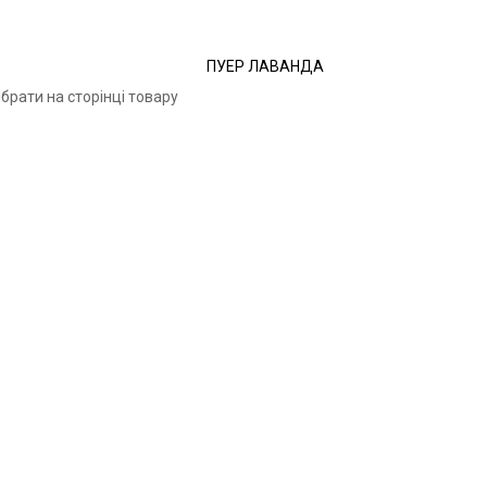
ПУЕР ЛАВАНДА
брати на сторінці товару
ейлонського чаю. Чай Mlesna експортується з Шрі-Ланки в більш ніж