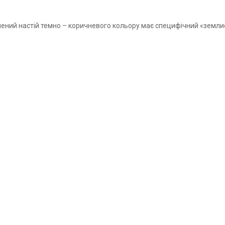
чений настій темно
–
коричневого кольору має специфічний «землис