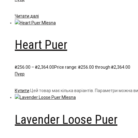
Читати далі
Heart Puer
₴
256.00
–
₴
2,364.00
Price range: ₴256.00 through ₴2,364.00
Пуер
Купити
Цей товар має кілька варіантів. Параметри можна ви
Lavender Loose Puer