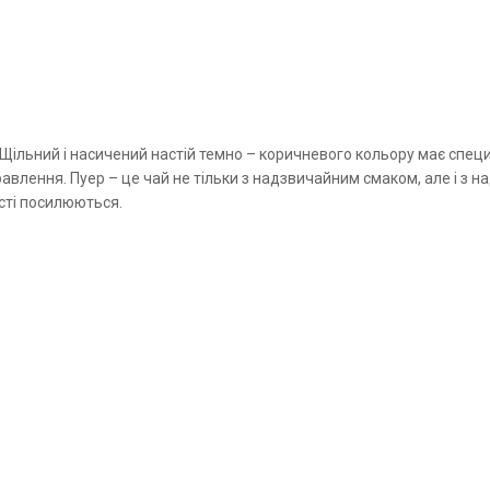
 Щільний і насичений настій темно
–
коричневого кольору має специ
травлення.
Пуер
–
це чай не тільки з надзвичайним смаком, але і з 
сті посилюються.