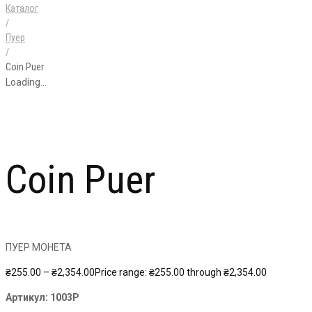
Каталог
/
Пуер
/
Coin Puer
Loading...
Coin Puer
ПУЕР МОНЕТА
₴
255.00
–
₴
2,354.00
Price range: ₴255.00 through ₴2,354.00
Артикул:
1003P