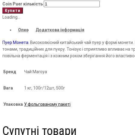
Coin Puer кількість
Купити
Loading...
Опис
Додаткова інформація
Пуер
Монета
. Високоякісний китайський чай
пуер
у формі монети.
тонами, традиційних для
пуеру
. Тонізує і сприятливо впливає на 
повільна ферментація і з кожним роком зберігання його властиво
Бренд
Чай Maroya
Вага
1 кг, 100г/12шт, 500г
Упаковка
У фольгованому пакеті
Супутні товари