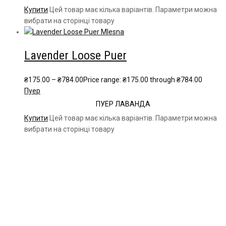
Купити
Цей товар має кілька варіантів. Параметри можна
вибрати на сторінці товару
Lavender Loose Puer
₴
175.00
–
₴
784.00
Price range: ₴175.00 through ₴784.00
Пуер
ПУЕР ЛАВАНДА
Купити
Цей товар має кілька варіантів. Параметри можна
вибрати на сторінці товару
Чайна компанія Mlesna (Ceylon LTD) є виробником
високоякісного цейлонського чаю. Чай Mlesna експортується з
Шрі-Ланки в більш ніж 60 країн світу.
Меню