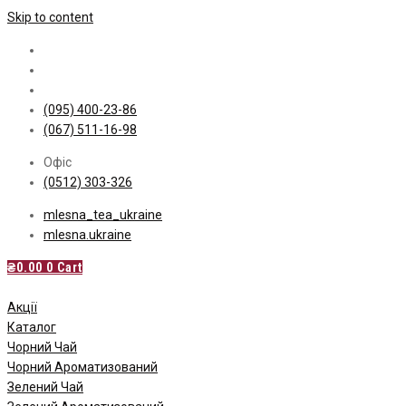
Skip to content
(095) 400-23-86
(067) 511-16-98
Офіс
(0512) 303-326
mlesna_tea_ukraine
mlesna.ukraine
₴
0.00
0
Cart
Акції
Каталог
Чорний Чай
Чорний Ароматизований
Зелений Чай