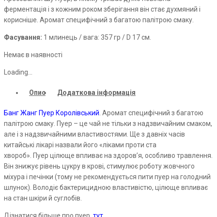
ферментація і з кожним роком зберігання він стає духмяний і
корисніше. Аромат специфічний з багатою палітрою смаку.
Фасування:
1 млинець / вага: 357
гр
/ D 17 см.
Немає в наявності
Loading...
Опис
Додаткова інформація
Банг
Жанг
Пуер
Королівський
. Аромат специфічний з багатою
палітрою смаку.
Пуер
–
це чай не тільки з надзвичайним смаком,
але і з надзвичайними властивостями. Ще з давніх часів
китайські лікарі назвали його «ліками проти ста
хвороб».
Пуер
цілюще впливає на здоров’я, особливо травлення.
Він знижує рівень цукру в крові, стимулює роботу жовчного
міхура і печінки (тому не рекомендується пити
пуер
на голодний
шлунок). Володіє бактерицидною властивістю, цілюще впливає
на стан шкіри й суглобів.
Дізнатися більше про
пуер
тут
.