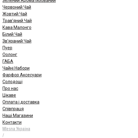
Зелений Ароматизований
Червоний Чай
Жовтий Чай
Трав’яний Чай
Кава Малонго
Білий Чай
Зв’язаний Чай
Пуер
Oолонг
ГАБА
Чайні Набори
Фарфор Аксесуари
Солодощі
Про нас
Цікаве
Оплата і доставка
Співпраця
Наші Магазини
Контакти
Mlesna Україна
/