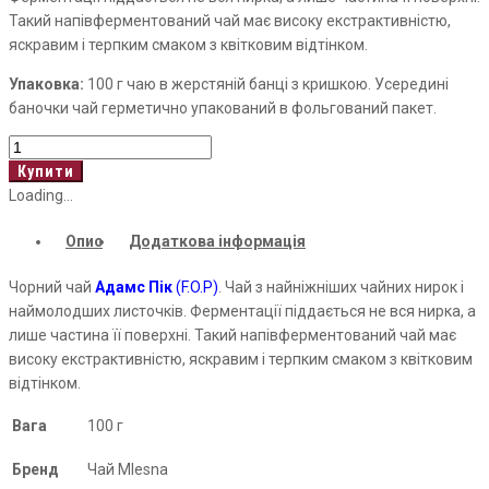
Такий напівферментований чай має високу екстрактивністю,
яскравим і терпким смаком з квітковим відтінком.
Упаковка:
100 г чаю в жерстяній банці з кришкою. Усередині
баночки чай герметично упакований в фольгований пакет.
Adams
Peak
Купити
кількість
Loading...
Опис
Додаткова інформація
Чорний чай
Адамс Пік
(F.O.P)
. Чай з найніжніших чайних нирок і
наймолодших листочків. Ферментації піддається не вся нирка, а
лише частина її поверхні. Такий напівферментований чай має
високу екстрактивністю, яскравим і терпким смаком з квітковим
відтінком.
Вага
100 г
Бренд
Чай Mlesna