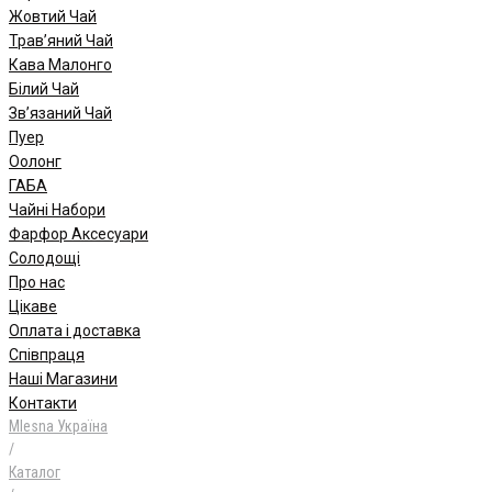
Жовтий Чай
Трав’яний Чай
Кава Малонго
Білий Чай
Зв’язаний Чай
Пуер
Oолонг
ГАБА
Чайні Набори
Фарфор Аксесуари
Солодощі
Про нас
Цікаве
Оплата і доставка
Співпраця
Наші Магазини
Контакти
Mlesna Україна
/
Каталог