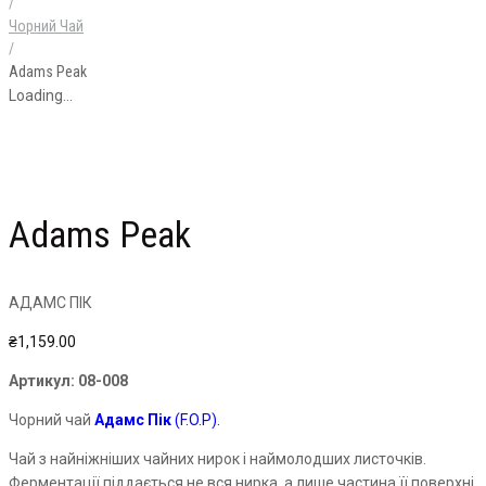
/
Чорний Чай
/
Adams Peak
Loading...
Adams Peak
АДАМС ПІК
₴
1,159.00
Артикул:
08-008
Чорний чай
Адамс Пік
(F.O.P).
Чай з найніжніших чайних нирок і наймолодших листочків.
Ферментації піддається не вся нирка, а лише частина її поверхні.