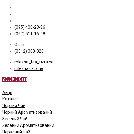
Skip
to
content
(095) 400-23-86
(067) 511-16-98
Офіс
(0512) 303-326
mlesna_tea_ukraine
mlesna.ukraine
₴
0.00
0
Cart
Акції
Каталог
Чорний Чай
Чорний Ароматизований
Зелений Чай
Зелений Ароматизований
Червоний Чай