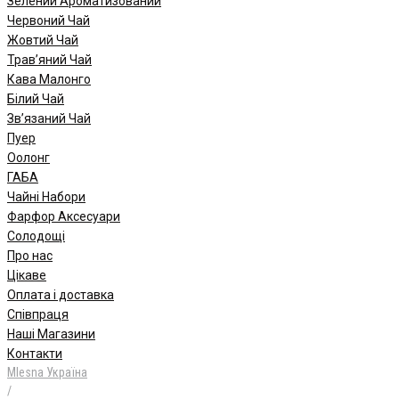
Зелений Ароматизований
Червоний Чай
Жовтий Чай
Трав’яний Чай
Кава Малонго
Білий Чай
Зв’язаний Чай
Пуер
Oолонг
ГАБА
Чайні Набори
Фарфор Аксесуари
Солодощі
Про нас
Цікаве
Оплата і доставка
Співпраця
Наші Магазини
Контакти
Mlesna Україна
/