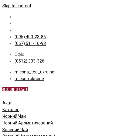
Skip to content
(095) 400-23-86
(067) 511-16-98
Офіс
(0512) 303-326
mlesna_tea_ukraine
mlesna.ukraine
₴
0.00
0
Cart
Акції
Каталог
Чорний Чай
Чорний Ароматизований
Зелений Чай