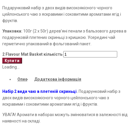
Подарунковий набір з двох видів високоякісного чорного
цейлонського чаю з яскравими і соковитими ароматами ягід і
фруктів.
Упаковка:
100г (2 х 50г) дерев’яні пенали з бальзового дерева в
подарунковій плетених скриньці з кришкою. Усередині чай
герметично упакований в фольгований пакет.
2 Flavour Mat Basket кількість
Купити
Loading...
Опис
Додаткова інформація
Набір 2 види чаю в плетеній скриньці
.
Подарунковий набір з
двох видів високоякісного чорного цейлонського чаю з
яскравими і соковитими ароматами ягід і фруктів.
УВАГА! Аромати в наборах можуть змінюватися в залежності від
наявності на складі.