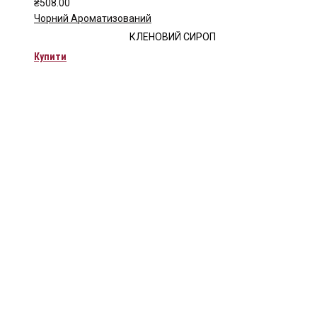
₴
508.00
Чорний Ароматизований
КЛЕНОВИЙ СИРОП
Купити
Чайна компанія Mlesna (Ceylon LTD) є виробником
високоякісного цейлонського чаю. Чай Mlesna експортується з
Шрі-Ланки в більш ніж 60 країн світу.
Меню
Каталог
Про нас
Цікаве
Оплата і доставка
Контакти
Каталог
Про нас