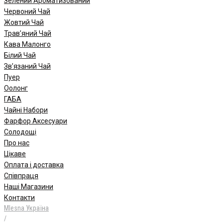
Зелений Ароматизований
Червоний Чай
Жовтий Чай
Трав’яний Чай
Кава Малонго
Білий Чай
Зв’язаний Чай
Пуер
Oолонг
ГАБА
Чайні Набори
Фарфор Аксесуари
Солодощі
Про нас
Цікаве
Оплата і доставка
Співпраця
Наші Магазини
Контакти
Mlesna Україна
/