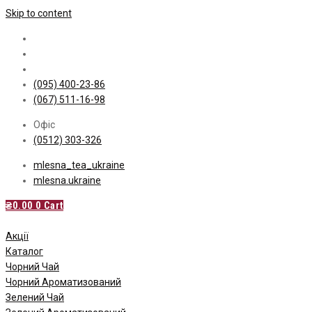
Skip to content
(095) 400-23-86
(067) 511-16-98
Офіс
(0512) 303-326
mlesna_tea_ukraine
mlesna.ukraine
₴
0.00
0
Cart
Акції
Каталог
Чорний Чай
Чорний Ароматизований
Зелений Чай