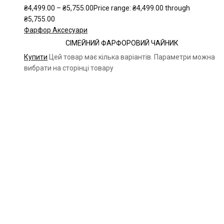
₴
4,499.00
–
₴
5,755.00
Price range: ₴4,499.00 through
₴5,755.00
Фарфор Аксесуари
СІМЕЙНИЙ ФАРФОРОВИЙ ЧАЙНИК
Купити
Цей товар має кілька варіантів. Параметри можна
вибрати на сторінці товару
Чайна компанія Mlesna (Ceylon LTD) є виробником
високоякісного цейлонського чаю. Чай Mlesna експортується з
Шрі-Ланки в більш ніж 60 країн світу.
Меню
Каталог
Про нас
Цікаве
Оплата і доставка
Контакти