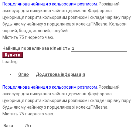
Порцелянова чайниця з кольоровим розписом
. Розкішний
аксесуар для вишуканої чайної церемонії. Фарфорова
цукорниця покрита кольоровим розписом і складе чарівну пару
будь-якому чайнику з порцелянової колекції Mlesna. Кольори:
чорний, бордо, зелений, голубий.
Містить 75 г чорного чаю.
Чайница порцелянова кількість
Купити
Loading...
Опис
Додаткова інформація
Порцелянова чайниця з кольоровим розписом
. Розкішний
аксесуар для вишуканої чайної церемонії. Фарфорова
цукорниця покрита кольоровим розписом і складе чарівну пару
будь-якому чайнику з порцелянової колекції Mlesna.
Містить 75 г чорного чаю.
Вага
75 г