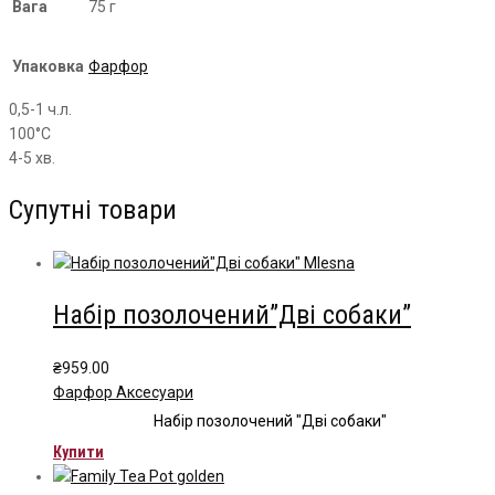
Вага
75 г
Упаковка
Фарфор
0,5-1 ч.л.
100°С
4-5 хв.
Супутні товари
Набір позолочений”Дві собаки”
₴
959.00
Фарфор Аксесуари
Набір позолочений "Дві собаки"
Купити