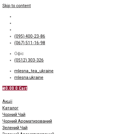
Skip to content
(095) 400-23-86
(067) 511-16-98
Офіс
(0512) 303-326
mlesna_tea_ukraine
mlesna.ukraine
₴
0.00
0
Cart
Акції
Каталог
Чорний Чай
Чорний Ароматизований
Зелений Чай