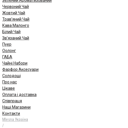
Зелений Ароматизований
Червоний Чай
Жовтий Чай
Трав’яний Чай
Кава Малонго
Білий Чай
Зв’язаний Чай
Пуер
Oолонг
ГАБА
Чайні Набори
Фарфор Аксесуари
Солодощі
Про нас
Цікаве
Оплата і доставка
Співпраця
Наші Магазини
Контакти
Mlesna Україна
/