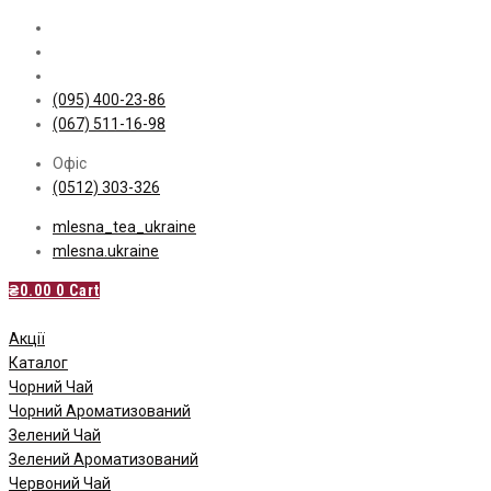
Skip
to
content
(095) 400-23-86
(067) 511-16-98
Офіс
(0512) 303-326
mlesna_tea_ukraine
mlesna.ukraine
₴
0.00
0
Cart
Акції
Каталог
Чорний Чай
Чорний Ароматизований
Зелений Чай
Зелений Ароматизований
Червоний Чай