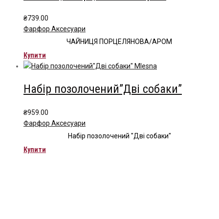
₴
739.00
Фарфор Аксесуари
ЧАЙНИЦЯ ПОРЦЕЛЯНОВА/АРОМ
Купити
Набір позолочений”Дві собаки”
₴
959.00
Фарфор Аксесуари
Набір позолочений "Дві собаки"
Купити
Чайна компанія Mlesna (Ceylon LTD) є виробником
високоякісного цейлонського чаю. Чай Mlesna експортується з
Шрі-Ланки в більш ніж 60 країн світу.