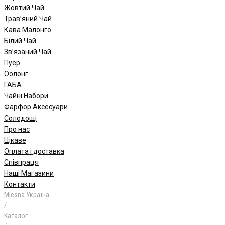
Жовтий Чай
Трав’яний Чай
Кава Малонго
Білий Чай
Зв’язаний Чай
Пуер
Oолонг
ГАБА
Чайні Набори
Фарфор Аксесуари
Солодощі
Про нас
Цікаве
Оплата і доставка
Співпраця
Наші Магазини
Контакти
Mlesna Україна
/
Каталог