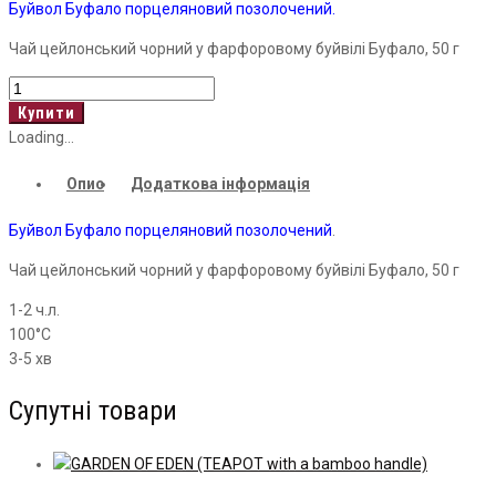
Буйвол Буфало порцеляновий позолочений.
Чай цейлонський чорний у фарфоровому буйвілі Буфало, 50 г
Буйвол
Буфало
Купити
порцеляновий
Loading...
позолочений
Опис
Додаткова інформація
кількість
Буйвол Буфало порцеляновий позолочений
.
Чай цейлонський чорний у фарфоровому буйвілі Буфало, 50 г
1-2 ч.л.
100°С
3-5 хв
Супутні товари