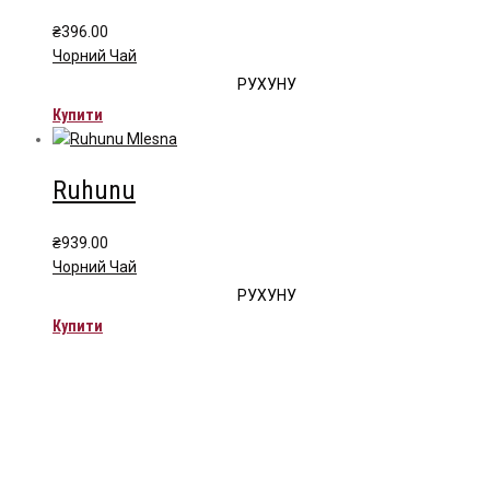
₴
396.00
Чорний Чай
РУХУНУ
Купити
Ruhunu
₴
939.00
Чорний Чай
РУХУНУ
Купити
Чайна компанія Mlesna (Ceylon LTD) є виробником
високоякісного цейлонського чаю. Чай Mlesna експортується з
Шрі-Ланки в більш ніж 60 країн світу.