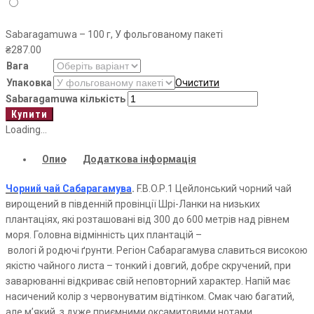
Sabaragamuwa – 100 г, У фольгованому пакеті
₴
287.00
Вага
Упаковка
Очистити
Sabaragamuwa кількість
Купити
Loading...
Опис
Додаткова інформація
Чорний чай Сабарагамува
.
F.B.O.Р.1 Цейлонський чорний чай
вирощений в південній провінції Шрі-Ланки на низьких
плантаціях, які розташовані від 300 до 600 метрів над рівнем
моря. Головна відмінність цих плантацій
–
вологі й родючі ґрунти. Регіон
Сабарагамува
славиться високою
якістю чайного листа
–
тонкий і довгий, добре скручений, при
заварюванні відкриває свій неповторний характер. Напій має
насичений колір з червонуватим відтінком. Смак чаю багатий,
але м’який, з дуже приємними оксамитовими нотами.