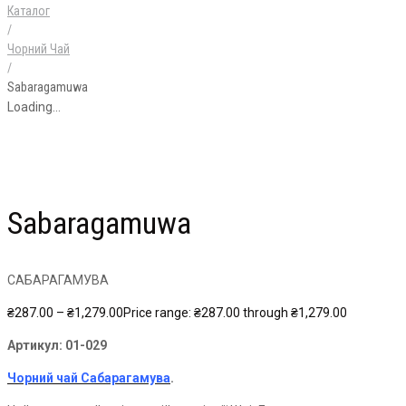
Каталог
/
Чорний Чай
/
Sabaragamuwa
Loading...
Sabaragamuwa
САБАРАГАМУВА
₴
287.00
–
₴
1,279.00
Price range: ₴287.00 through ₴1,279.00
Артикул:
01-029
Чорний чай Сабарагамува
.