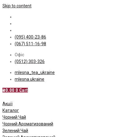
Skip to content
(095) 400-23-86
(067) 511-16-98
Офіс
(0512) 303-326
mlesna_tea_ukraine
mlesna.ukraine
₴
0.00
0
Cart
Акції
Каталог
Чорний Чай
Чорний Ароматизований
Зелений Чай