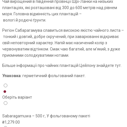
Чай вирощений в південній провінції Шрі-Ланки на низьких
плантаціях, які розташовані від 300 до 600 метрів над рівнем
моря. Головна відмінність цих плантацій
–
вологі й родючі ґрунти.
Регіон
Сабарагамува
славиться високою якістю чайного листа
–
тонкий і довгий, добре скручений, при заварюванні відкриває
свій неповторний характер. Напій має насичений колір з
червонуватим відтінком. Смак чаю багатий, але м’який, з дуже
приємними солодкуватими нотами.
Більше інформації про чайних плантацій Цейлону знайдете тут.
Упаковка
: герметичний фольгований пакет.
Оберіть варіант
Sabaragamuwa – 500 г, У фольгованому пакеті
₴
1,279.00