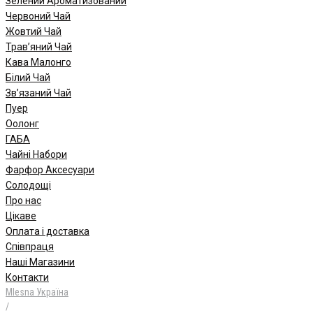
Зелений Ароматизований
Червоний Чай
Жовтий Чай
Трав’яний Чай
Кава Малонго
Білий Чай
Зв’язаний Чай
Пуер
Oолонг
ГАБА
Чайні Набори
Фарфор Аксесуари
Солодощі
Про нас
Цікаве
Оплата і доставка
Співпраця
Наші Магазини
Контакти
Mlesna Україна
/