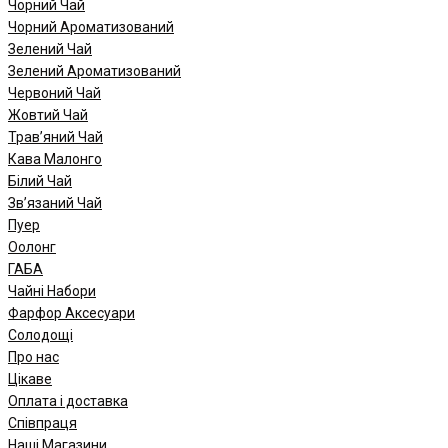
Чорний Чай
Чорний Ароматизований
Зелений Чай
Зелений Ароматизований
Червоний Чай
Жовтий Чай
Трав’яний Чай
Кава Малонго
Білий Чай
Зв’язаний Чай
Пуер
Oолонг
ГАБА
Чайні Набори
Фарфор Аксесуари
Солодощі
Про нас
Цікаве
Оплата і доставка
Співпраця
Наші Магазини