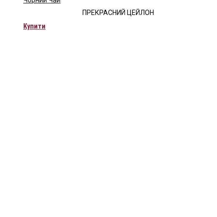
ПРЕКРАСНИЙ ЦЕЙЛОН
Купити
Чайна компанія Mlesna (Ceylon LTD) є виробником
високоякісного цейлонського чаю. Чай Mlesna експортується з
Шрі-Ланки в більш ніж 60 країн світу.
Меню
Каталог
Про нас
Цікаве
Оплата і доставка
Контакти
Каталог
Про нас
Цікаве