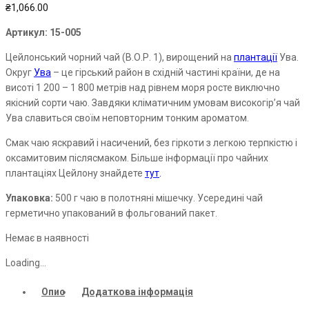
₴
1,066.00
Артикул:
15-005
Цейлонський чорний чай (В.О.Р. 1), вирощений на
плантації
Ува.
Округ
Ува
– це гірський район в східній частині країни, де на
висоті 1 200 – 1 800 метрів над рівнем моря росте виключно
якісний сорти чаю. Завдяки кліматичним умовам високогір’я чай
Ува славиться своїм неповторним тонким ароматом.
Смак чаю яскравий і насичений, без гіркоти з легкою терпкістю і
оксамитовим післясмаком. Більше інформації про чайних
плантаціях Цейлону знайдете
тут
.
Упаковка:
500 г чаю в полотняні мішечку. Усередині чай
герметично упакований в фольгований пакет.
Немає в наявності
Loading...
Опис
Додаткова інформація