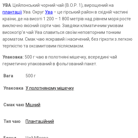
УВА
. Цейлонський чорний чай (В.О.Р. 1), вирощений на
плантації
Ува. Округ
Ува
–
це
гірський район в східній частині
країни, де на висоті 1 200 – 1 800 метрів над рівнем моря росте
виключно якісний сорти чаю. Завдяки кліматичним умовам
високогір’я чай
Ува
славиться своїм неповторним тонким
ароматом. Смак чаю яскравий і насичений, без гіркоти з легкою
терпкістю та оксамитовим післясмаком.
Упаковка:
500 г чаю в полотняні мішечку, всередині чай
герметично упакований в фольгований пакет.
Вага
500 г
Упаковка
У полотняному мішечку
Смак чаю
Міцний
Тип чаю
Плантаційний