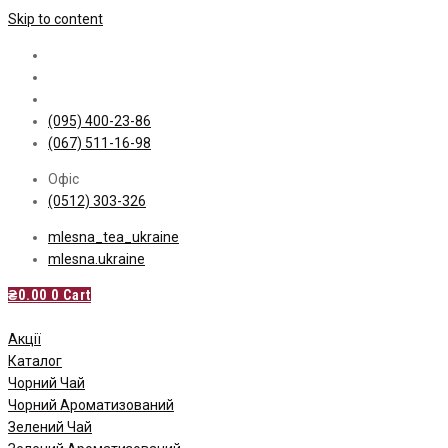
Skip to content
(095) 400-23-86
(067) 511-16-98
Офіс
(0512) 303-326
mlesna_tea_ukraine
mlesna.ukraine
₴
0.00
0
Cart
Акції
Каталог
Чорний Чай
Чорний Ароматизований
Зелений Чай