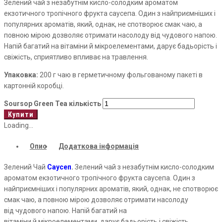
Зелений чай з незабутнім кисло-солодким ароматом
екзотичного тропічного фрукта
саусепа
. Один з найприємніших і
популярних ароматів, який, однак, не спотворює смак чаю, а
повною мірою дозволяє отримати насолоду від чудового напою.
Напій багатий на вітаміни й мікроелементами, дарує бадьорість і
свіжість, сприятливо впливає на травлення.
Упаковка:
200 г чаю в герметичному фольгованому пакеті в
картонній коробці.
Soursop Green Tea кількість
Купити
Loading...
Опис
Додаткова інформація
Зелений Чай
Саусеп
.
Зелений чай з незабутнім кисло-солодким
ароматом екзотичного тропічного фрукта
саусепа
. Один з
найприємніших і популярних ароматів, який, однак, не спотворює
смак чаю, а повною мірою дозволяє отримати насолоду
від чудового напою. Напій багатий на
вітаміни й мікроелементами, дарує бадьорість і свіжість,