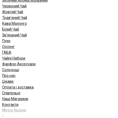
Зелений Ароматизований
Червоний Чай
Жовтий Чай
Трав’яний Чай
Кава Малонго
Білий Чай
Зв’язаний Чай
Пуер
Oолонг
ГАБА
Чайні Набори
Фарфор Аксесуари
Солодощі
Про нас
Цікаве
Оплата і доставка
Співпраця
Наші Магазини
Контакти
Mlesna Україна
/