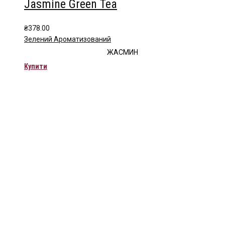
Jasmine Green Tea
₴
378.00
Зелений Ароматизований
ЖАСМИН
Купити
Чайна компанія Mlesna (Ceylon LTD) є виробником
високоякісного цейлонського чаю. Чай Mlesna експортується з
Шрі-Ланки в більш ніж 60 країн світу.
Меню
Каталог
Про нас
Цікаве
Оплата і доставка
Контакти