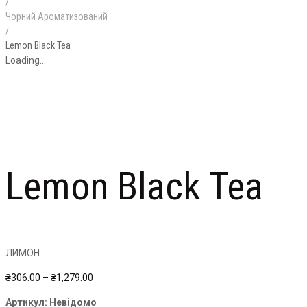
/
Чорний Ароматизований
/
Lemon Black Tea
Loading...
Lemon Black Tea
ЛИМОН
Price
₴
306.00
–
₴
1,279.00
range:
Артикул:
Невідомо
₴306.00