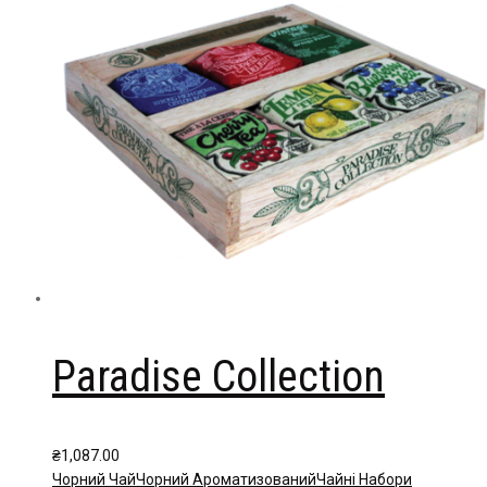
Paradise Collection
₴
1,087.00
Чорний Чай
Чорний Ароматизований
Чайні Набори