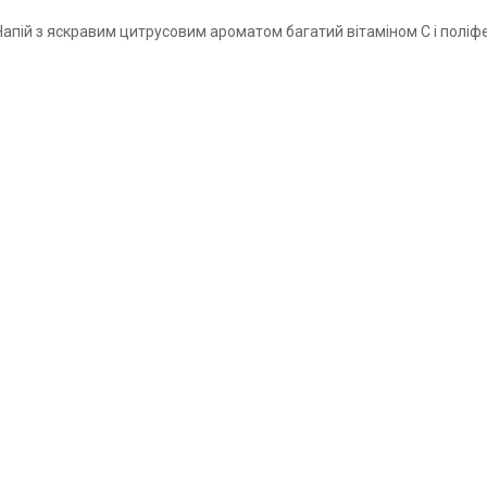
пій з яскравим цитрусовим ароматом багатий вітаміном С і поліфен