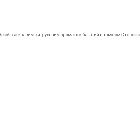
пій з яскравим цитрусовим ароматом багатий вітаміном С і поліфен