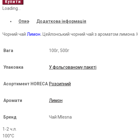
Black
Купити
Tea
Loading...
кількість
Опис
Додаткова інформація
Чорний чай
Лимон
.
Цейлонський чорний чай з ароматом лимона. На
Вага
100г, 500г
Упаковка
У фольгованому пакеті
Асортимент HORECA
Розсипний
Аромати
Лимон
Бренд
Чай Mlesna
1-2 ч.л.
100°С