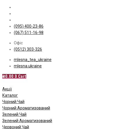
Skip
to
content
(095) 400-23-86
(067) 511-16-98
Офіс
(0512) 303-326
mlesna_tea_ukraine
mlesna.ukraine
₴
0.00
0
Cart
Акції
Каталог
Чорний Чай
Чорний Ароматизований
Зелений Чай
Зелений Ароматизований
Червоний Чай