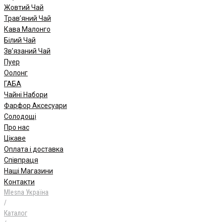
Жовтий Чай
Трав’яний Чай
Кава Малонго
Білий Чай
Зв’язаний Чай
Пуер
Oолонг
ГАБА
Чайні Набори
Фарфор Аксесуари
Солодощі
Про нас
Цікаве
Оплата і доставка
Співпраця
Наші Магазини
Контакти
Mlesna Україна
/
Каталог